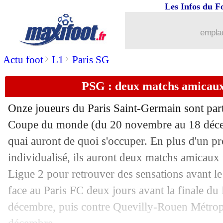
Les Infos du F
16/11
EdF
: Le Graët répond à la rumeur Zi
emplac
16/11
PSG
: Neymar élogieux envers Mbapp
>
>
Actu foot
L1
Paris SG
16/11
Barça
: Messi revient sur son départ 
PSG : deux matchs amicau
16/11
Portugal
: Ronaldo forfait contre le N
Onze joueurs du Paris Saint-Germain sont part
16/11
EdF
: N. Le Graët - "aucun problème
Coupe du monde (du 20 novembre au 18 décem
quai auront de quoi s'occuper. En plus d'un 
16/11
Amical
: l'Argentine déroule
individualisé, ils auront deux matchs amicaux 
Ligue 2 pour retrouver des sensations avant l
16/11
VIDEO
: les Bleus sont arrivés au Qat
face au Paris FC deux jours avant la finale du 
décembre, puis contre Quevilly-Rouen Métrop
16/11
Nîmes
: Usaï n'est plus l'entraîneur (of