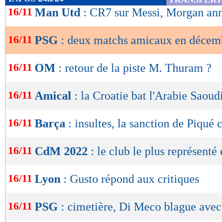
de
16/11
Man Utd
: CR7 sur Messi, Morgan an
lecture
16/11
PSG
: deux matchs amicaux en décem
OK
16/11
OM
: retour de la piste M. Thuram ?
16/11
Amical
: la Croatie bat l'Arabie Saoud
16/11
Barça
: insultes, la sanction de Piqué
16/11
CdM 2022
: le club le plus représenté e
16/11
Lyon
: Gusto répond aux critiques
16/11
PSG
: cimetière, Di Meco blague avec