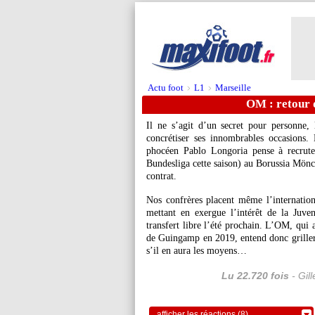
Actu foot
L1
Marseille
>
>
OM : retour 
Il ne s’agit d’un secret pour personne
concrétiser ses innombrables occasions. 
phocéen Pablo Longoria pense à recrut
Bundesliga cette saison) au Borussia Mönch
contrat.
Nos confrères placent même l’internation
mettant en exergue l’intérêt de la Juv
transfert libre l’été prochain. L’OM, qui a
de Guingamp en 2019, entend donc griller l
s’il en aura les moyens…
Lu 22.720 fois
- Gil
afficher les réactions (8)