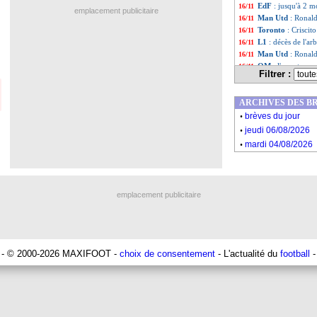
EdF
: jusqu'à 2 
16/11
emplacement publicitaire
Man Utd
: Ronald
16/11
Toronto
: Criscito
16/11
L1
: décès de l'a
16/11
Man Utd
: Ronal
16/11
OM
: l'amertume
16/11
Filtrer :
Man Utd
: Roone
16/11
Argentine
: Messi
16/11
ARCHIVES DES B
Liste des brè
...
.
Liste des brèv
...
brèves du jour
.
jeudi 06/08/2026
.
mardi 04/08/2026
emplacement publicitaire
- © 2000-2026 MAXIFOOT -
choix de consentement
- L'actualité du
football
-