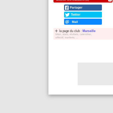
Partager
Twitter
Mail
la page du club :
Marseille
bilan, stats, réultats, calendrier,
effectif, tranferts, ...