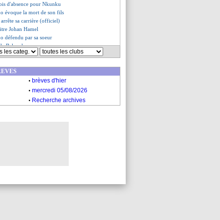
mois d'absence pour Nkunku
o évoque la mort de son fils
 arrête sa carrière (officiel)
rbitre Johan Hamel
do défendu par sa soeur
 de Bakambu
y ne répondra pas à Ronaldo
 flatte trois équipes
REVES
ves du mar. 15 novembre 2022
.
es du lun. 14 novembre 2022
brèves d'hier
.
mercredi 05/08/2026
.
Recherche archives