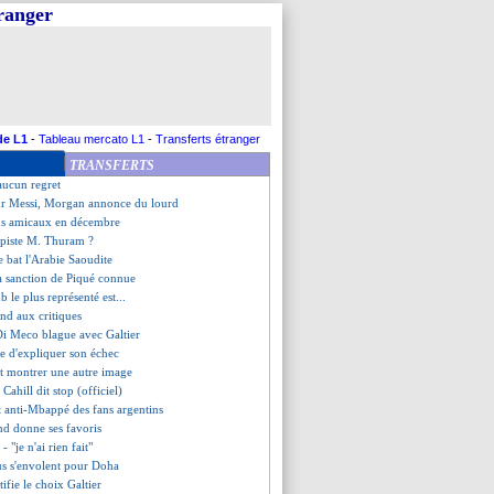
tranger
s sont arrivés au Qatar
 plus l'entraîneur (officiel)
e Graët regrette les polémiques
k à 100 M€, Srna persiste
talien n'oublie pas Aouar
qué, Lewandowski prend cher
pas douté
de L1
-
Tableau mercato L1
-
Transferts étranger
e s'offre l'Iran
TRANSFERTS
ume-Uni et Irlande candidats
 aucun regret
ur Messi, Morgan annonce du lourd
hs amicaux en décembre
a piste M. Thuram ?
ie bat l'Arabie Saoudite
 la sanction de Piqué connue
ub le plus représenté est...
nd aux critiques
 Di Meco blague avec Galtier
te d'expliquer son échec
t montrer une autre image
 Cahill dit stop (officiel)
t anti-Mbappé des fans argentins
nd donne ses favoris
- "je n'ai rien fait"
eus s'envolent pour Doha
ifie le choix Galtier