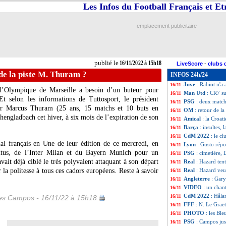
Les Infos du Football Français et E
VIDEO
: les Bleu
16/11
Nîmes
: Usaï n'est
16/11
FFF
: le Qatar, L
16/11
emplacement publicitaire
Shakhtar
: Mudry
16/11
Lyon
: un cador i
16/11
Barça
: après Pi
16/11
EdF
: Rabiot n'a 
16/11
publié le
16/11/2022 à 15h18
LiveScore
-
clubs 
Amical
: la Tunisi
16/11
de la piste M. Thuram ?
INFOS 24h/24
Euro 2028
: Roya
16/11
Juve
: Rabiot n'a
16/11
, l’Olympique de Marseille a besoin d’un buteur pour
Man Utd
: CR7 s
16/11
Et selon les informations de Tuttosport, le président
PSG
: deux matc
16/11
er Marcus Thuram (25 ans, 15 matchs et 10 buts en
OM
: retour de l
16/11
engladbach cet hiver, à six mois de l’expiration de son
Amical
: la Croat
16/11
Barça
: insultes,
16/11
CdM 2022
: le cl
16/11
al français en Une de leur édition de ce mercredi, en
Lyon
: Gusto répo
16/11
entus, de l’Inter Milan et du Bayern Munich pour un
PSG
: cimetière,
16/11
vait déjà ciblé le très polyvalent attaquant à son départ
Real
: Hazard ten
16/11
a politesse à tous ces cadors européens. Reste à savoir
Real
: Hazard veu
16/11
Angleterre
: Gary
16/11
VIDEO
: un chan
16/11
CdM 2022
: Håla
16/11
les Campos - 16/11/22 à 15h18
FFF
: N. Le Graët 
16/11
PHOTO
: les Bl
16/11
PSG
: Campos just
16/11