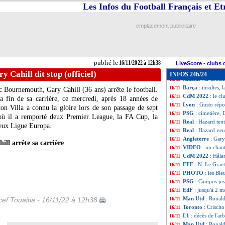
Lyon
: un cador i
16/11
Les Infos du Football Français et E
Barça
: après Pi
16/11
EdF
: Rabiot n'a 
16/11
emplacement publicitaire
Amical
: la Tunisi
16/11
Euro 2028
: Roya
16/11
Juve
: Rabiot n'a
16/11
Man Utd
: CR7 s
16/11
publié le
16/11/2022 à 12h38
PSG
: deux matc
16/11
LiveScore
-
clubs 
OM
: retour de l
16/11
y Cahill dit stop (officiel)
INFOS 24h/24
Amical
: la Croat
16/11
Barça
: insultes,
16/11
c Bournemouth, Gary Cahill (36 ans) arrête le football.
CdM 2022
: le cl
16/11
a fin de sa carrière, ce mercredi, après 18 années de
Lyon
: Gusto répo
16/11
on Villa a connu la gloire lors de son passage de sept
PSG
: cimetière,
16/11
 où il a remporté deux Premier League, la FA Cup, la
Real
: Hazard ten
16/11
eux Ligue Europa.
Real
: Hazard veu
16/11
Angleterre
: Gary
16/11
ill arrête sa carrière
VIDEO
: un chan
16/11
CdM 2022
: Håla
16/11
FFF
: N. Le Graët 
16/11
PHOTO
: les Bl
16/11
PSG
: Campos just
16/11
EdF
: jusqu'à 2 
16/11
Man Utd
: Ronald
ef Touaitia - 16/11/22 à 12h38
16/11
Toronto
: Criscito
16/11
L1
: décès de l'a
16/11
Man Utd
: Ronal
16/11