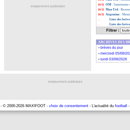
OM
: l'amertume
16/11
emplacement publicitaire
Man Utd
: Roone
16/11
Argentine
: Messi
16/11
Liste des brè
...
Liste des brèv
...
Filtrer :
ARCHIVES DES B
.
brèves du jour
.
mercredi 05/08/20
.
lundi 03/08/2026
emplacement publicitaire
- © 2000-2026 MAXIFOOT -
choix de consentement
- L'actualité du
football
-