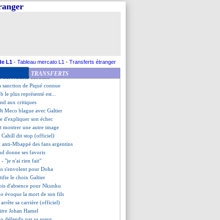
talien n'oublie pas Aouar
tranger
qué, Lewandowski prend cher
pas douté
e s'offre l'Iran
ume-Uni et Irlande candidats
 aucun regret
ur Messi, Morgan annonce du lourd
hs amicaux en décembre
de L1
-
Tableau mercato L1
-
Transferts étranger
a piste M. Thuram ?
TRANSFERTS
ie bat l'Arabie Saoudite
 la sanction de Piqué connue
ub le plus représenté est...
nd aux critiques
 Di Meco blague avec Galtier
te d'expliquer son échec
t montrer une autre image
 Cahill dit stop (officiel)
t anti-Mbappé des fans argentins
nd donne ses favoris
- "je n'ai rien fait"
eus s'envolent pour Doha
ifie le choix Galtier
mois d'absence pour Nkunku
o évoque la mort de son fils
 arrête sa carrière (officiel)
rbitre Johan Hamel
do défendu par sa soeur