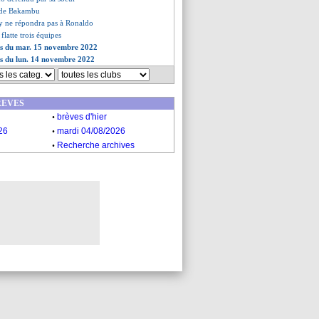
 de Bakambu
y ne répondra pas à Ronaldo
 flatte trois équipes
ves du mar. 15 novembre 2022
es du lun. 14 novembre 2022
REVES
.
brèves d'hier
.
26
mardi 04/08/2026
.
Recherche archives