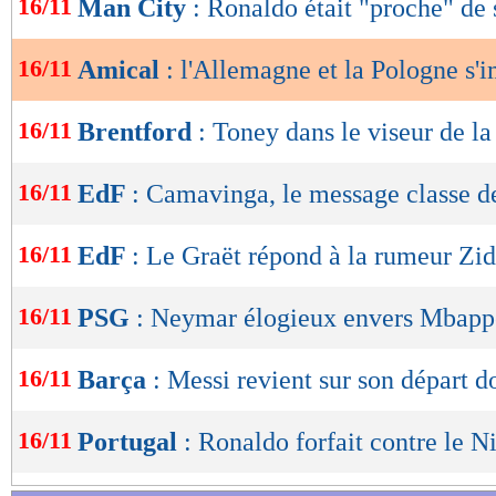
16/11
Man City
: Ronaldo était "proche" de 
de
lecture
16/11
Amical
: l'Allemagne et la Pologne s'
OK
16/11
Brentford
: Toney dans le viseur de l
16/11
EdF
: Camavinga, le message classe 
16/11
EdF
: Le Graët répond à la rumeur Zi
16/11
PSG
: Neymar élogieux envers Mbapp
16/11
Barça
: Messi revient sur son départ 
16/11
Portugal
: Ronaldo forfait contre le N