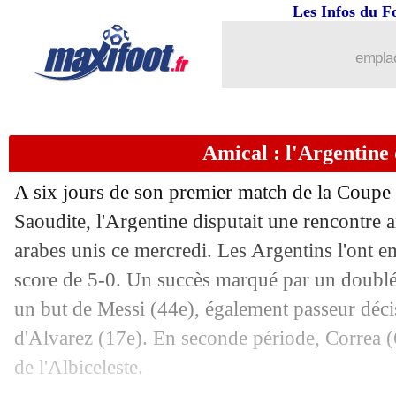
Les Infos du F
...
brèves d'AUJOURD'HUI ( 8 août 202
emplac
...
Liste des brèves du jeu. 17 novembre 
Amical : l'Argentine
16/11
Amical
: l'Italie enchaîne, le Mexique
A six jours de son premier match de la Coupe
16/11
Man Utd
: Ronaldo tacle sévèrement l
Saoudite, l'Argentine disputait une rencontre 
arabes unis ce mercredi. Les Argentins l'ont e
16/11
Brest
: la LFP classe le dossier Sliman
score de 5-0. Un succès marqué par un doublé
16/11
Maroc
: Zaroury remplace Harit
un but de Messi (44e), également passeur décis
d'Alvarez (17e). En seconde période, Correa (60
16/11
Barça
: Séville accélère pour Depay
de l'Albiceleste.