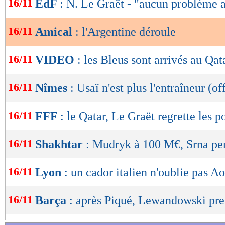
16/11
EdF
: N. Le Graët - "aucun problème
de
lecture
16/11
Amical
: l'Argentine déroule
OK
16/11
VIDEO
: les Bleus sont arrivés au Qat
16/11
Nîmes
: Usaï n'est plus l'entraîneur (of
16/11
FFF
: le Qatar, Le Graët regrette les 
16/11
Shakhtar
: Mudryk à 100 M€, Srna per
16/11
Lyon
: un cador italien n'oublie pas A
16/11
Barça
: après Piqué, Lewandowski pre