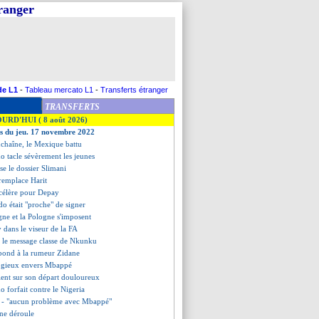
tranger
de L1
-
Tableau mercato L1
-
Transferts étranger
TRANSFERTS
OURD'HUI ( 8 août 2026)
es du jeu. 17 novembre 2022
 enchaîne, le Mexique battu
o tacle sévèrement les jeunes
sse le dossier Slimani
remplace Harit
ccélère pour Depay
do était "proche" de signer
gne et la Pologne s'imposent
 dans le viseur de la FA
 le message classe de Nkunku
épond à la rumeur Zidane
ogieux envers Mbappé
ient sur son départ douloureux
o forfait contre le Nigeria
t - "aucun problème avec Mbappé"
ine déroule