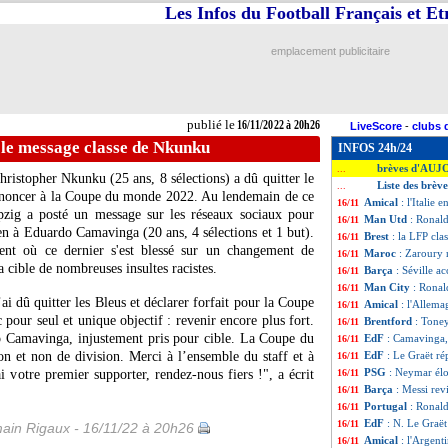
Les Infos du Football Français et E
emplacement publicitaire
publié le
16/11/2022 à 20h26
LiveScore
-
clubs 
le message classe de Nkunku
INFOS 24h/24
brèves d'AUJ
...
ristopher Nkunku (25 ans, 8 sélections) a dû quitter le
Liste des brèv
...
renoncer à la Coupe du monde 2022. Au lendemain de ce
Amical
: l'Italie
16/11
ipzig a posté un message sur les réseaux sociaux pour
Man Utd
: Ronald
16/11
en à Eduardo Camavinga (20 ans, 4 sélections et 1 but).
Brest
: la LFP cla
16/11
nt où ce dernier s'est blessé sur un changement de
Maroc
: Zaroury 
16/11
a cible de nombreuses insultes racistes.
Barça
: Séville a
16/11
Man City
: Ronal
16/11
ai dû quitter les Bleus et déclarer forfait pour la Coupe
Amical
: l'Allema
16/11
 pour seul et unique objectif : revenir encore plus fort.
Brentford
: Toney
16/11
 Camavinga, injustement pris pour cible. La Coupe du
EdF
: Camavinga,
16/11
et non de division. Merci à l’ensemble du staff et à
EdF
: Le Graët r
16/11
PSG
: Neymar él
i votre premier supporter, rendez-nous fiers !", a écrit
16/11
Barça
: Messi rev
16/11
Portugal
: Ronald
16/11
EdF
: N. Le Graë
16/11
ain Rigaux - 16/11/22 à 20h26
Amical
: l'Argent
16/11