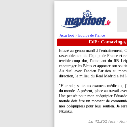
Actu foot
Equipe de France
>
EdF : Camavinga, 
Blessé au genou mardi à l'entraînement, Ch
rassemblement de l'équipe de France et 
terrible coup dur, l'attaquant du RB Le
encourager les Bleus et apporter son souti
Au duel avec l'ancien Parisien au mome
direction, le milieu du Real Madrid a été l
"Hier soir, suite aux examens médicaux, j’
du monde. A présent, place au travail avec
Une pensée pour mon coéquipier Eduardo
monde doit être un moment de communion 
mes coéquipiers pour leur soutien. Je sera
Nkunku.
Lu 41.251 fois
- Rom