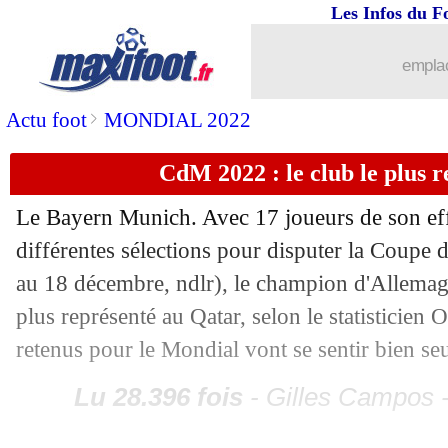
Amical
: l'Argentine déroule
Les Infos du F
16/11
VIDEO
: les Bleus sont arrivés au Qat
emplac
16/11
Nîmes
: Usaï n'est plus l'entraîneur (of
>
Actu foot
MONDIAL 2022
16/11
FFF
: le Qatar, Le Graët regrette les 
CdM 2022 : le club le plus re
Le Bayern Munich. Avec 17 joueurs de son effe
16/11
Shakhtar
: Mudryk à 100 M€, Srna per
différentes sélections pour disputer la Coup
16/11
Lyon
: un cador italien n'oublie pas A
au 18 décembre, ndlr), le champion d'Allemagne
plus représenté au Qatar, selon le statisticien 
16/11
Barça
: après Piqué, Lewandowski pre
retenus pour le Mondial vont se sentir bien seu
16/11
EdF
: Rabiot n'a pas douté
Lu 28.396 fois
- Gilles Campos -
16/11