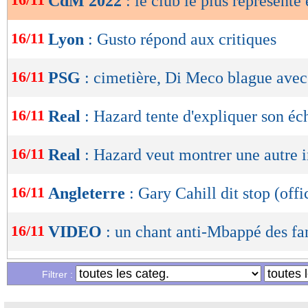
CdM 2022
: le club le plus représenté e
OK
16/11
Lyon
: Gusto répond aux critiques
16/11
PSG
: cimetière, Di Meco blague avec
16/11
Real
: Hazard tente d'expliquer son éc
16/11
Real
: Hazard veut montrer une autre
16/11
Angleterre
: Gary Cahill dit stop (offi
16/11
VIDEO
: un chant anti-Mbappé des fa
16/11
CdM 2022
: Håland donne ses favoris
Filtrer :
16/11