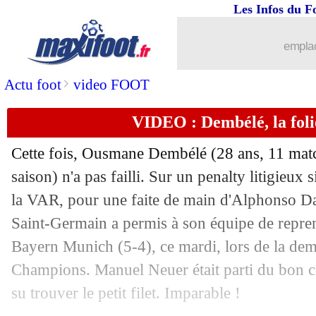
Les Infos du F
...
Liste des brèves du mer. 29 avril 2026
emplac
28/04
Bayern
: Kompany prévient pour le re
>
Actu foot
video FOOT
28/04
PSG
: Luis Enrique n'avait jamais véc
VIDEO : Dembélé, la foli
28/04
Bayern
: Upamecano donne RDV à M
Cette fois, Ousmane
Dembélé
(28 ans, 11 matc
28/04
PSG
: 58% de chances de qualification
saison) n'a pas failli. Sur un penalty litigieux s
la VAR, pour une faite de main d'Alphonso Dav
28/04
LdC
: 9 buts, une première depuis 66 
Saint-Germain a permis à son équipe de repr
Bayern Munich (5-4), ce mardi, lors de la demi
28/04
PSG
: Marquinhos a pris son pied
Champions. Manuel Neuer était parti du bon cô
su trouver le petit filet. Imparable !
28/04
Bayern
: seulement la 3e défaite de la