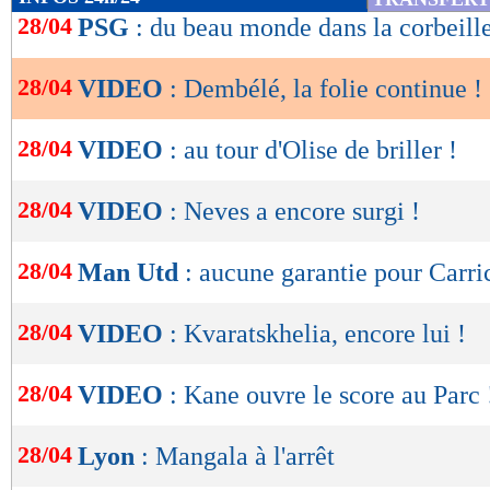
de
28/04
PSG
: du beau monde dans la corbeill
lecture
28/04
VIDEO
: Dembélé, la folie continue !
OK
28/04
VIDEO
: au tour d'Olise de briller !
28/04
VIDEO
: Neves a encore surgi !
28/04
Man Utd
: aucune garantie pour Carri
28/04
VIDEO
: Kvaratskhelia, encore lui !
28/04
VIDEO
: Kane ouvre le score au Parc 
28/04
Lyon
: Mangala à l'arrêt