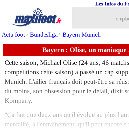
Les Infos du F
28/04
VIDEO
: Kane ouvre le score au Parc 
emplac
28/04
Lyon
: Mangala à l'arrêt
>
>
Actu foot
Bundesliga
Bayern Munich
28/04
Sondage MF
: le Bayern, votre favori
Bayern : Olise, un maniaqu
28/04
PSG
: Costil ne doute plus de Safonov
Cette saison, Michael
Olise
(24 ans, 46 matchs 
28/04
LdC
: Parker voit une finale avant l'h
compétitions cette saison) a passé un cap sup
Munich. L'ailier français doit peut-être sa réu
28/04
PSG
: deux records pour Luis Enrique
du moins, son obsession pour le détail, dixit 
Kompany.
28/04
PSG
: carton plein pour Vitinha en L
"Ça fait que deux ans qu'il évolue au plus haut
28/04
PSG
: Mendes se livre sur son duel av
mentalité, à l'entraînement, qu'il peut encore s'