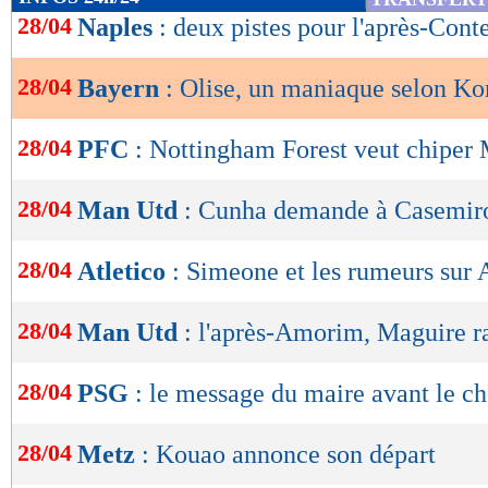
de
28/04
Naples
: deux pistes pour l'après-Cont
lecture
28/04
Bayern
: Olise, un maniaque selon K
OK
28/04
PFC
: Nottingham Forest veut chiper
28/04
Man Utd
: Cunha demande à Casemiro
28/04
Atletico
: Simeone et les rumeurs sur 
28/04
Man Utd
: l'après-Amorim, Maguire r
28/04
PSG
: le message du maire avant le c
28/04
Metz
: Kouao annonce son départ