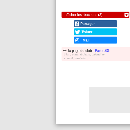
afficher les réactions (3)
Partager
Twitter
Mail
la page du club :
Paris SG
bilan, stats, réultats, calendrier,
effectif, tranferts, ...