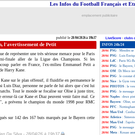
Les Infos du Football Français et E
Man Utd
: aucun
28/04
VIDEO
: Kvarats
28/04
VIDEO
: Kane ou
28/04
emplacement publicitaire
Lyon
: Mangala à 
28/04
Sondage MF
: le
28/04
PSG
: Costil ne 
28/04
LdC
: Parker voit
28/04
publié le
28/04/2026 à 19h37
LiveScore
-
clubs 
PSG
: deux recor
28/04
, l'avertissement de Petit
INFOS 24h/24
PSG
: carton ple
28/04
PSG
: Mendes se 
28/04
e de représenter une très sérieuse menace pour le Paris
PSG
: Luis Enriqu
28/04
mi-finale aller de la Ligue des Champions. Si les
LdC
: Paris SG-B
28/04
ucoup parler en France, l'ex-milieu Emmanuel Petit a
PSG
: le Bayern, 
28/04
 de Harry Kane.
OM
: Di Meco in
28/04
PSG
: le constat
28/04
Kane sur le plan offensif, il fluidifie en permanence le
Nice
: le Gym veu
28/04
si Luis Diaz, personne ne parle de lui alors que c'est lui
PHOTOS
: le ve
28/04
atchs. Tout le monde se focalise sur Olise à juste titre,
PSG
: le message
28/04
te erreur-là car Kane et Diaz peuvent venir faire mal. Ce
Naples
: deux pis
28/04
ntrer", a prévenu le champion du monde 1998 pour RMC
Bayern
: Olise,
28/04
PFC
: Nottingham
28/04
Man Utd
: Cunha
28/04
Atletico
: Simeone
qués sur 142 des 167 buts marqués par le Bayern cette
28/04
Man Utd
: l'apr
28/04
PSG
: le message
28/04
Metz
: Kouao ann
28/04
en Da Silva - 28/04/26 à 19h37