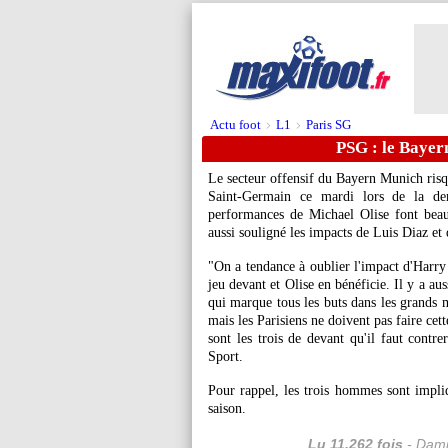
Actu foot
L1
Paris SG
>
>
PSG : le Bayern
Le secteur offensif du Bayern Munich risqu
Saint-Germain ce mardi lors de la de
performances de Michael Olise font bea
aussi souligné les impacts de Luis Diaz et
"On a tendance à oublier l'impact d'Harry 
jeu devant et Olise en bénéficie. Il y a aus
qui marque tous les buts dans les grands m
mais les Parisiens ne doivent pas faire cet
sont les trois de devant qu'il faut co
Sport.
Pour rappel, les trois hommes sont impli
saison.
Lu 11.262 fois
- Dami