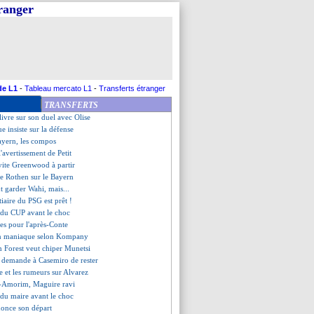
tranger
e garantie pour Carrick
khelia, encore lui !
vre le score au Parc !
l'arrêt
 Bayern, votre favori en LdC !
doute plus de Safonov
 une finale avant l'heure
de L1
-
Tableau mercato L1
-
Transferts étranger
ds pour Luis Enrique
TRANSFERTS
in pour Vitinha en LdC
livre sur son duel avec Olise
e insiste sur la défense
ayern, les compos
l'avertissement de Petit
vite Greenwood à partir
 de Rothen sur le Bayern
t garder Wahi, mais...
stiaire du PSG est prêt !
 du CUP avant le choc
tes pour l'après-Conte
 un maniaque selon Kompany
 Forest veut chiper Munetsi
 demande à Casemiro de rester
 et les rumeurs sur Alvarez
ès-Amorim, Maguire ravi
 du maire avant le choc
once son départ