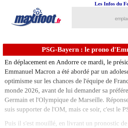
Les Infos du F
28/04
PSG
: le message du CUP avant le ch
emplac
28/04
Naples
: deux pistes pour l'après-Cont
28/04
Bayern
: Olise, un maniaque selon K
PSG-Bayern : le prono d'E
28/04
PFC
: Nottingham Forest veut chiper
En déplacement en Andorre ce mardi, le prési
28/04
Man Utd
: Cunha demande à Casemiro
Emmanuel Macron a été abordé par un adolesce
optimisme sur les chances de l'équipe de Fran
28/04
Atletico
: Simeone et les rumeurs sur 
monde 2026, avant de lui demander sa préféren
Germain et l'Olympique de Marseille. Réponse d
28/04
Man Utd
: l'après-Amorim, Maguire r
suis supporter de l'OM, mais ce soir, c'est le
28/04
PSG
: le message du maire avant le c
Puis il s'est mouillé, en livrant un pronostic de