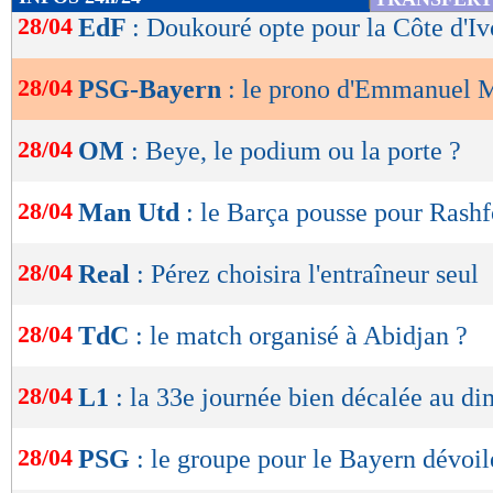
de
28/04
EdF
: Doukouré opte pour la Côte d'Iv
lecture
28/04
PSG-Bayern
: le prono d'Emmanuel 
OK
28/04
OM
: Beye, le podium ou la porte ?
28/04
Man Utd
: le Barça pousse pour Rash
28/04
Real
: Pérez choisira l'entraîneur seul
28/04
TdC
: le match organisé à Abidjan ?
28/04
L1
: la 33e journée bien décalée au d
28/04
PSG
: le groupe pour le Bayern dévoil