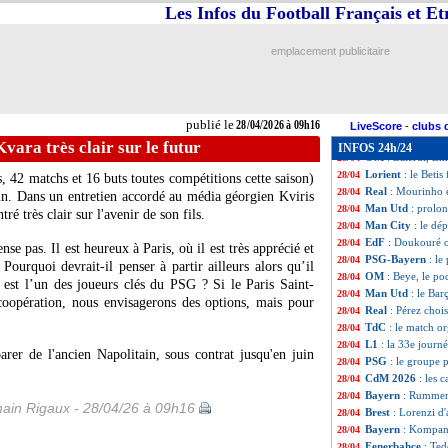
Bayern
: Olise,
28/04
Les Infos du Football Français et E
PFC
: Nottingham
28/04
Man Utd
: Cunha
28/04
emplacement publicitaire
Atletico
: Simeone
28/04
Man Utd
: l'apr
28/04
PSG
: le message
28/04
Metz
: Kouao ann
28/04
publié le
28/04/2026 à 09h16
Burnley
: Gerrard
28/04
LiveScore
-
clubs 
Real
: Mourinho e
28/04
Kvara très clair sur le futur
INFOS 24h/24
OM
: Balerdi, E
28/04
Lorient
: le Beti
28/04
, 42 matchs et 16 buts toutes compétitions cette saison)
Real
: Mourinho e
28/04
in. Dans un entretien accordé au média géorgien Kviris
Man Utd
: prolo
28/04
ntré très clair sur l'avenir de son fils.
Man City
: le dé
28/04
EdF
: Doukouré o
28/04
se pas. Il est heureux à Paris, où il est très apprécié et
PSG-Bayern
: l
28/04
 Pourquoi devrait-il penser à partir ailleurs alors qu’il
OM
: Beye, le po
28/04
l est l’un des joueurs clés du PSG ? Si le Paris Saint-
Man Utd
: le Ba
28/04
coopération, nous envisagerons des options, mais pour
Real
: Pérez chois
28/04
TdC
: le match o
28/04
L1
: la 33e journ
28/04
rer de l'ancien Napolitain, sous contrat jusqu'en juin
PSG
: le groupe 
28/04
CdM 2026
: les 
28/04
Bayern
: Rummeni
28/04
ain Rigaux - 28/04/26 à 09h16
Brest
: Lorenzi d
28/04
Bayern
: Kompany
28/04
Fenerbahçe
: Ted
28/04