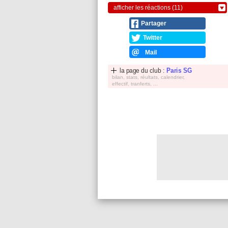
afficher les réactions (11)
Partager
Twitter
Mail
la page du club :
Paris SG
bilan, stats, réultats, calendrier,
effectif, tranferts, ...