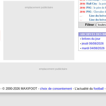
Hull City
: la po
28/04
emplacement publicitaire
PSG
: le père de 
28/04
PSG
: Chevalier d
28/04
Liste des brève
...
Liste des brèv
...
Filtrer :
ARCHIVES DES B
.
brèves du jour
.
jeudi 06/08/2026
.
mardi 04/08/2026
emplacement publicitaire
- © 2000-2026 MAXIFOOT -
choix de consentement
- L'actualité du
football
-