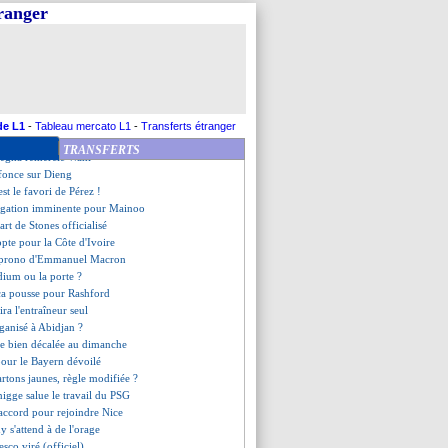
 un maniaque selon Kompany
tranger
 Forest veut chiper Munetsi
 demande à Casemiro de rester
 et les rumeurs sur Alvarez
ès-Amorim, Maguire ravi
 du maire avant le choc
once son départ
 contacté
de L1
-
Tableau mercato L1
-
Transferts étranger
st prêt à revenir
TRANSFERTS
megha remercie Wahi
s fonce sur Dieng
st le favori de Pérez !
ngation imminente pour Mainoo
part de Stones officialisé
pte pour la Côte d'Ivoire
e prono d'Emmanuel Macron
dium ou la porte ?
rça pousse pour Rashford
ira l'entraîneur seul
rganisé à Abidjan ?
ée bien décalée au dimanche
pour le Bayern dévoilé
cartons jaunes, règle modifiée ?
gge salue le travail du PSG
'accord pour rejoindre Nice
 s'attend à de l'orage
esco viré (officiel)