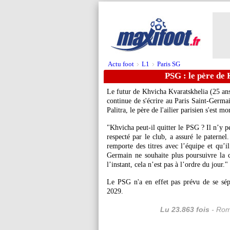
Actu foot
L1
Paris SG
>
>
PSG : le père de 
Le futur de Khvicha
Kvaratskhelia
(25 ans
continue de s'écrire au Paris Saint-Germa
Palitra, le père de l'ailier parisien s'est mo
"Khvicha peut-il quitter le PSG ? Il n’y pen
respecté par le club, a assuré le paternel.
remporte des titres avec l’équipe et qu’i
Germain ne souhaite plus poursuivre la 
l’instant, cela n’est pas à l’ordre du jour."
Le PSG n'a en effet pas prévu de se sépa
2029.
Lu 23.863 fois
- Rom