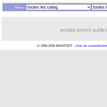
28/04
Naples
: deux pistes pour l'après-Cont
Filtrer :
28/04
Bayern
: Olise, un maniaque selon K
emplacement publici
28/04
PFC
: Nottingham Forest veut chiper
28/04
Man Utd
: Cunha demande à Casemiro
- © 2000-2026 MAXIFOOT -
choix de consentemen
28/04
Atletico
: Simeone et les rumeurs sur 
28/04
Man Utd
: l'après-Amorim, Maguire r
28/04
PSG
: le message du maire avant le c
28/04
Metz
: Kouao annonce son départ