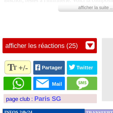
Bischof, restés à l'infirmerie. Voici la compos
28/04
VIDEO
: Kane ouvre le score au Parc 
afficher la suite ..
Paris SG :
Safonov - Hakimi, Marquinhos (c)
28/04
Lyon
: Mangala à l'arrêt
Emery, Vitinha, Neves - Doué, Dembélé, Kvar
Bayern :
Neuer (c) - Stanisic, Upamecano, T
28/04
Sondage MF
: le Bayern, votre favori
Pavlovic - Olise, Musiala, Diaz - Kane.
afficher les réactions (25)
28/04
PSG
: Costil ne doute plus de Safonov
Suivez l'évolution du score et le nom des but
28/04
LdC
: Parker voit une finale avant l'h
T
Score de Maxifoot
+/-
T
Partager
Twitter
28/04
PSG
: deux records pour Luis Enrique
Règlez la
Paris SG -
Bayern M
taille du
Mail
texte
% de victoires
28/04
PSG
: carton plein pour Vitinha en L
FORME
DE l'EQUIPE
88
pour
67% -
%
Paris SG
page club :
l'adapter
25/04
Vict.
0-3
Indice MF: 84/100
buts
marqués/match
28/04
22/04
Vict.
3-0
PSG
: Mendes se livre sur son duel av
à vos
19/04
Déf.
1-2
3,41
2,38 -
préférences
INFOS 24h/24
14/04
Vict.
0-2
TRANSFERT