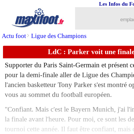
Les Infos du F
28/04
LdC
: Paris SG 5-4 Bayern (fini)
emplac
28/04
PSG
: alerte pour Hakimi
>
Actu foot
Ligue des Champions
28/04
OM
: Rothen recadre Abdelli !
LdC : Parker voit une final
28/04
VIDEOS
: c'est fou, le Bayern totale
Supporter du Paris Saint-Germain et présent c
28/04
VIDEOS
: Kvara et Dembélé sur un n
pour la demi-finale aller de Ligue des Champ
l'ancien basketteur Tony Parker s'est montré o
28/04
Atletico
: Koke veut offrir une LdC à
vous au sommet du football européen.
28/04
Strasbourg
: sans Barco ni Doué face
"Confiant. Mais c'est le Bayern Munich, j'ai l'
la finale avant l'heure. Pour moi, ce sont les 
28/04
PSG
: du beau monde dans la corbeill
tournoi cette année. Il faut être confiant, mais 