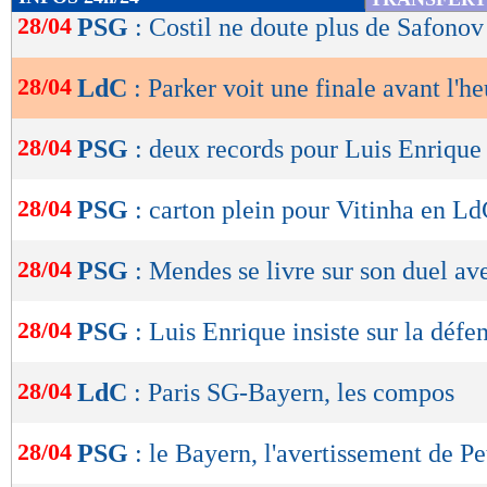
de
28/04
PSG
: Costil ne doute plus de Safonov
lecture
28/04
LdC
: Parker voit une finale avant l'h
OK
28/04
PSG
: deux records pour Luis Enrique
28/04
PSG
: carton plein pour Vitinha en L
28/04
PSG
: Mendes se livre sur son duel av
28/04
PSG
: Luis Enrique insiste sur la défe
28/04
LdC
: Paris SG-Bayern, les compos
28/04
PSG
: le Bayern, l'avertissement de Pe