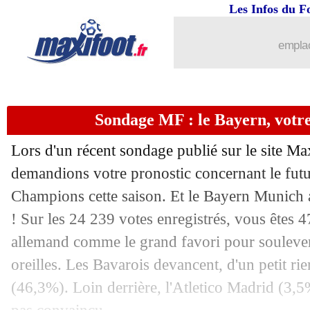
Les Infos du F
28/04
Bayern
: seulement la 3e défaite de la
emplac
28/04
PSG
: O. Dembélé - "un match incroy
28/04
LdC
: Paris SG 5-4 Bayern (fini)
Sondage MF : le Bayern, votre
28/04
PSG
: alerte pour Hakimi
Lors d'un récent sondage publié sur le site Ma
28/04
OM
: Rothen recadre Abdelli !
demandions votre pronostic concernant le futu
Champions cette saison. Et le Bayern Munich a
28/04
VIDEOS
: c'est fou, le Bayern totale
! Sur les 24 239 votes enregistrés, vous êtes 
allemand comme le grand favori pour souleve
28/04
VIDEOS
: Kvara et Dembélé sur un n
oreilles. Les Bavarois devancent, d'un petit ri
(46,3%). Loin derrière, l'Atletico Madrid (3,5
28/04
Atletico
: Koke veut offrir une LdC à