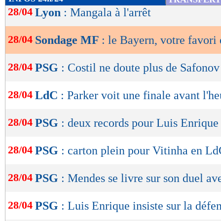
de
28/04
Lyon
: Mangala à l'arrêt
lecture
28/04
Sondage MF
: le Bayern, votre favori
OK
28/04
PSG
: Costil ne doute plus de Safonov
28/04
LdC
: Parker voit une finale avant l'h
28/04
PSG
: deux records pour Luis Enrique
28/04
PSG
: carton plein pour Vitinha en L
28/04
PSG
: Mendes se livre sur son duel av
28/04
PSG
: Luis Enrique insiste sur la défe