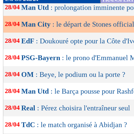
de
28/04
Man Utd
: prolongation imminente p
lecture
28/04
Man City
: le départ de Stones officia
OK
28/04
EdF
: Doukouré opte pour la Côte d'Iv
28/04
PSG-Bayern
: le prono d'Emmanuel 
28/04
OM
: Beye, le podium ou la porte ?
28/04
Man Utd
: le Barça pousse pour Rash
28/04
Real
: Pérez choisira l'entraîneur seul
28/04
TdC
: le match organisé à Abidjan ?