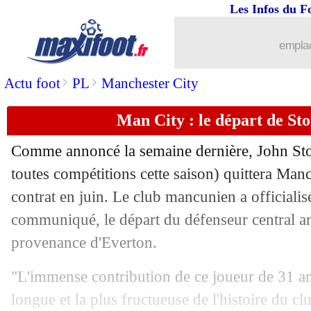
Les Infos du F
28/04
Nice
: le Gym veut garder Wahi, mais..
emplac
28/04
PHOTOS
: le vestiaire du PSG est prê
>
>
Actu foot
PL
Manchester City
28/04
PSG
: le message du CUP avant le ch
Man City : le départ de Ston
28/04
Naples
: deux pistes pour l'après-Cont
Comme annoncé la semaine dernière, John
St
28/04
Bayern
: Olise, un maniaque selon K
toutes compétitions cette saison) quittera Manc
contrat en juin. Le club mancunien a officiali
28/04
PFC
: Nottingham Forest veut chiper
communiqué, le départ du défenseur central an
provenance d'Everton.
28/04
Man Utd
: Cunha demande à Casemiro
"L'immense contribution de ce joueur de 31 ans
28/04
Atletico
: Simeone et les rumeurs sur 
longue et la plus fructueuse de l'histoire du clu