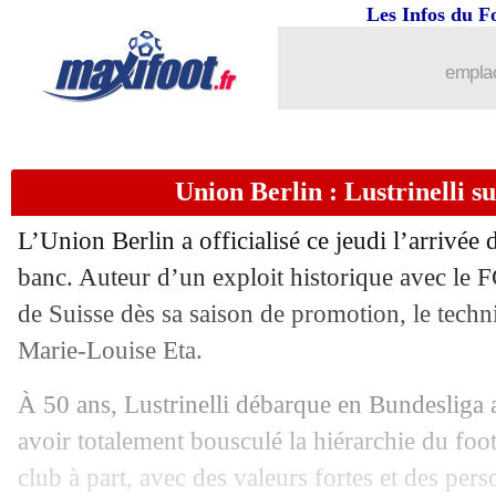
Les Infos du F
...
Liste des brèves du ven. 22 mai 2026
emplac
21/05
PFC
: Kombouaré réagit au rêve Klop
21/05
Angleterre
: Tuchel va écarter Foden 
Union Berlin : Lustrinelli su
21/05
All.
: Wolfsburg se met en difficulté
L’Union Berlin a officialisé ce jeudi l’arrivée
21/05
ArS
: Al Nassr et Ronaldo champions
banc. Auteur d’un exploit historique avec le
de Suisse dès sa saison de promotion, le techn
21/05
Lens
: Thomasson rêve d'entrer dans l’
Marie-Louise Eta.
21/05
Sénégal
: Thiaw et l'absence de Malan
À 50 ans, Lustrinelli débarque en Bundesliga
avoir totalement bousculé la hiérarchie du foot
21/05
Benfica
: Otamendi va signer à River 
club à part, avec des valeurs fortes et des pers