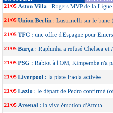
de
21/05
Aston Villa
: Rogers MVP de la Ligue
lecture
21/05
Union Berlin
: Lustrinelli sur le banc (
OK
21/05
TFC
: une offre d'Espagne pour Emer
21/05
Barça
: Raphinha a refusé Chelsea et 
21/05
PSG
: Rabiot à l'OM, Kimpembe n'a p
21/05
Liverpool
: la piste Iraola activée
21/05
Lazio
: le départ de Pedro confirmé (of
21/05
Arsenal
: la vive émotion d'Arteta