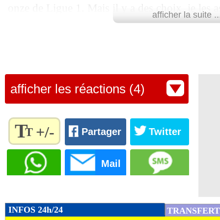
onze de Ligue 1. Mais il y a des choix, je les a
afficher la suite ..
liste de mes réservistes."
Lu 15.248 fois
- Youcef Touaitia 
afficher les réactions (4)
T
+/-
T
Partager
Twitter
Règlez la
taille du
Mail
texte
pour
l'adapter
à vos
INFOS 24h/24
TRANSFERT
préférences