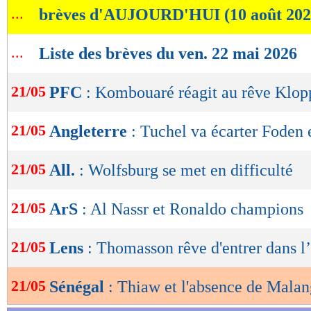
...
brèves d'AUJOURD'HUI (10 août 202
de
lecture
...
Liste des brèves du ven. 22 mai 2026
OK
21/05
PFC
: Kombouaré réagit au rêve Klop
21/05
Angleterre
: Tuchel va écarter Foden 
21/05
All.
: Wolfsburg se met en difficulté
21/05
ArS
: Al Nassr et Ronaldo champions
21/05
Lens
: Thomasson rêve d'entrer dans l’
21/05
Sénégal
: Thiaw et l'absence de Malan