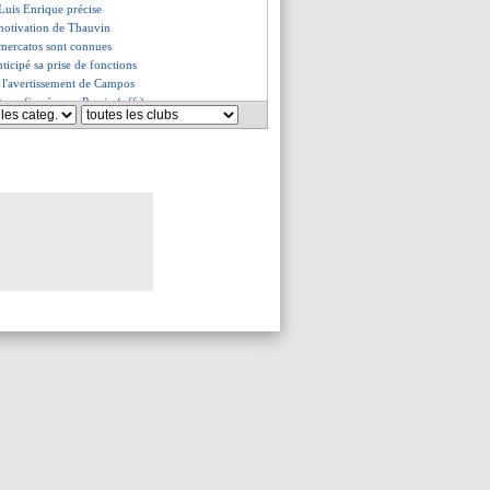
, Luis Enrique précise
 motivation de Thauvin
s mercatos sont connues
nticipé sa prise de fonctions
s, l'avertissement de Campos
t confirmé pour Parejo (off.)
onge le plaisir (officiel)
Sage pour son avenir
tinez a joué blessé
erte pour Neymar
rêve, Sage tempère
ro à Miami, c'est presque fait
e avec Salah et Abdelmonem
le club va faire appel
u Martinez encense Emery
joie de McGinn
u accuse Halilhodzic
rdo Silva sera supporter "à vie"
es du mer. 20 mai 2026
es du mar. 19 mai 2026