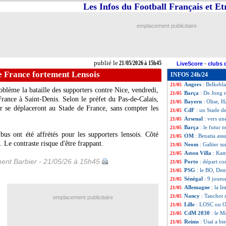
Les Infos du Football Français et E
Aston Villa
: Rog
21/05
Union Berlin
: Lu
21/05
TFC
: une offre
21/05
emplacement publicitaire
Barça
: Raphinha 
21/05
PSG
: Rabiot à l
21/05
Liverpool
: la pis
21/05
Lazio
: le départ
21/05
publié le
21/05/2026 à 15h45
LiveScore
-
clubs 
Arsenal
: la vive
21/05
e France fortement Lensois
INFOS 24h/24
PSG
: la C1, Luis
21/05
Angers
: Belkebla
21/05
oblème la bataille des supporters contre Nice, vendredi,
Barça
: De Jong 
21/05
France à Saint-Denis. Selon le préfet du Pas-de-Calais,
Bayern
: Olise, H
21/05
r se déplaceront au Stade de France, sans compter les
CdF
: un Stade d
21/05
Arsenal
: vers un
21/05
Barça
: le futur 
21/05
bus ont été affrétés pour les supporters lensois. Côté
OM
: Benatia ass
21/05
. Le contraste risque d'être frappant.
Neom
: Galtier su
21/05
Aston Villa
: Kam
21/05
ent Barbier - 21/05/26 à 15h45
Porto
: départ co
21/05
PSG
: le BO, Dem
21/05
Sénégal
: 9 joueu
21/05
Allemagne
: la l
21/05
Nancy
: Tanchot 
21/05
emplacement publicitaire
Lille
: LOSC ou O
21/05
CdM 2030
: le M
21/05
Reims
: Usaï a bi
21/05