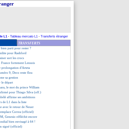
tranger
ers MVP de la Ligue Europa
strinelli sur le banc (off.)
 d'Espagne pour Emersonn
a refusé Chelsea et Arsenal
'OM, Kimpembe n'a pas digéré
te Iraola activée
 de Pedro confirmé (officiel)
de L1
-
Tableau mercato L1
-
Transferts étranger
 émotion d'Arteta
TRANSFERTS
 Enrique relativise la pression
 bien parti pour rester ?
milite pour Rashford
ainer sort les crocs
e France fortement Lensois
e prolongation d'Arteta
numéro 9, Deco reste flou
ume sa gestion
r le départ
ara, le mot du prince William
nfirmé pour Thiago Silva (off.)
bélé affirme ses ambitions
rs de L1 dans la liste
iste avec le retour de Neuer
remplace Correa (officiel)
M, Genesio réfléchit encore
ondial bien envisagé à 64 !
en signé (officiel)