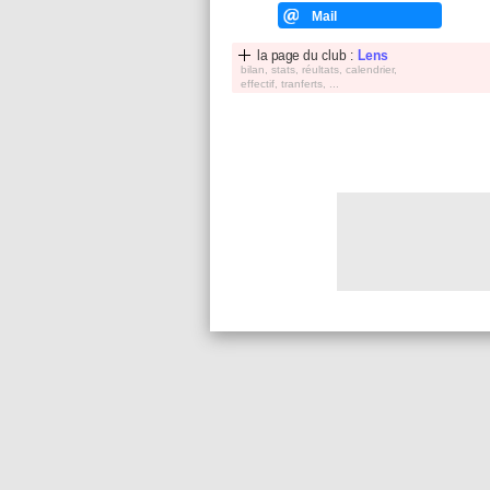
Mail
la page du club :
Lens
bilan, stats, réultats, calendrier,
effectif, tranferts, ...