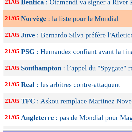
21/05
Benfica
: Otamendi va signer à River 
de
lecture
21/05
Norvège
: la liste pour le Mondial
OK
21/05
Juve
: Bernardo Silva préfère l'Atletic
21/05
PSG
: Hernandez confiant avant la fin
21/05
Southampton
: l’appel du "Spygate" r
21/05
Real
: les arbitres contre-attaquent
21/05
TFC
: Askou remplace Martinez Novell
21/05
Angleterre
: pas de Mondial pour Mag