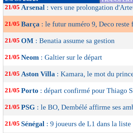
de
21/05
Arsenal
: vers une prolongation d'Arte
lecture
21/05
Barça
: le futur numéro 9, Deco reste 
OK
21/05
OM
: Benatia assume sa gestion
21/05
Neom
: Galtier sur le départ
21/05
Aston Villa
: Kamara, le mot du princ
21/05
Porto
: départ confirmé pour Thiago Si
21/05
PSG
: le BO, Dembélé affirme ses am
21/05
Sénégal
: 9 joueurs de L1 dans la liste