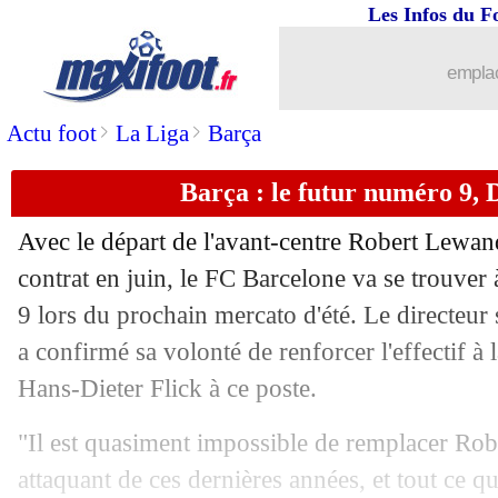
Les Infos du F
21/05
TFC
: Askou remplace Martinez Novell
emplac
21/05
Angleterre
: pas de Mondial pour Mag
>
>
Actu foot
La Liga
Barça
21/05
PSG
: Dembélé clair sur son avenir
Barça : le futur numéro 9, D
21/05
Aston Villa
: Rogers MVP de la Ligue
Avec le départ de l'avant-centre Robert Lewa
21/05
Union Berlin
: Lustrinelli sur le banc (
contrat en juin, le FC Barcelone va se trouver
9 lors du prochain mercato d'été. Le directeur
21/05
TFC
: une offre d'Espagne pour Emer
a confirmé sa volonté de renforcer l'effectif à l
Hans-Dieter Flick à ce poste.
21/05
Barça
: Raphinha a refusé Chelsea et 
"Il est quasiment impossible de remplacer Rober
21/05
PSG
: Rabiot à l'OM, Kimpembe n'a p
attaquant de ces dernières années, et tout ce q