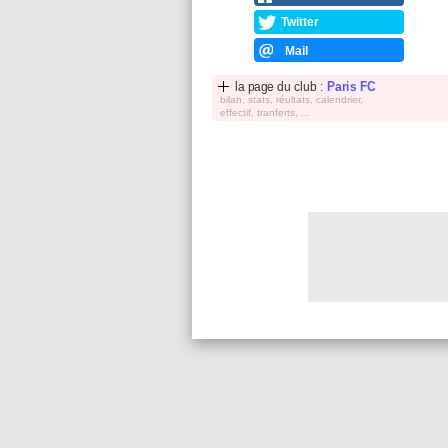
Twitter
Mail
la page du club :
Paris FC
bilan, stats, réultats, calendrier,
effectif, tranferts, ...