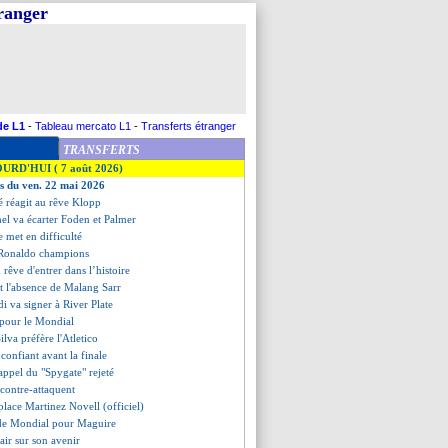
tranger
de L1
-
Tableau mercato L1
-
Transferts étranger
TRANSFERTS
OURD'HUI ( 7 août 2026)
es du ven. 22 mai 2026
 réagit au rêve Klopp
hel va écarter Foden et Palmer
e met en difficulté
t Ronaldo champions
rêve d'entrer dans l’histoire
t l'absence de Malang Sarr
i va signer à River Plate
te pour le Mondial
ilva préfère l'Atletico
confiant avant la finale
’appel du "Spygate" rejeté
s contre-attaquent
lace Martinez Novell (officiel)
 de Mondial pour Maguire
air sur son avenir