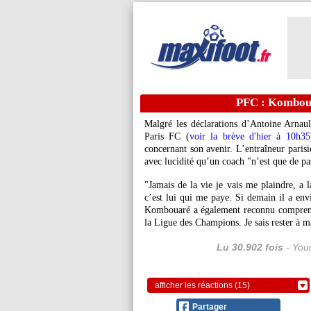
PFC : Komboua
Malgré les déclarations d’Antoine Arnaul
Paris FC (
voir la brève d'hier à 10h35
concernant son avenir. L’entraîneur parisi
avec lucidité qu’un coach "n’est que de pa
"Jamais de la vie je vais me plaindre, a 
c’est lui qui me paye. Si demain il a envi
Kombouaré a également reconnu comprend
la Ligue des Champions. Je sais rester à m
Lu 30.902 fois
- Youc
afficher les réactions (15)
Partager