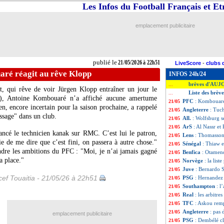
Les Infos du Football Français et E
emplacement publicitaire
publié le
21/05/2026 à 22h51
LiveScore
-
clubs 
ré réagit au rêve Klopp
INFOS 24h/24
brèves d'AUJ
...
t, qui rêve de voir Jürgen Klopp entraîner un jour le
Liste des brèv
...
), Antoine Kombouaré n’a affiché aucune amertume
PFC
: Kombouaré
21/05
en, encore incertain pour la saison prochaine, a rappelé
Angleterre
: Tuc
21/05
ssage" dans un club.
All.
: Wolfsburg s
21/05
ArS
: Al Nassr e
21/05
lancé le technicien kanak sur RMC. C’est lui le patron,
Lens
: Thomasson 
21/05
e de me dire que c’est fini, on passera à autre chose."
Sénégal
: Thiaw e
21/05
re les ambitions du PFC : "Moi, je n’ai jamais gagné
Benfica
: Otamend
21/05
a place."
Norvège
: la lis
21/05
Juve
: Bernardo S
21/05
ef Touaitia - 21/05/26 à 22h51
PSG
: Hernandez 
21/05
Southampton
: l
21/05
Real
: les arbitre
21/05
TFC
: Askou remp
21/05
Angleterre
: pas
21/05
emplacement publicitaire
PSG
: Dembélé cl
21/05