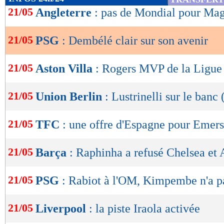
de
21/05
Angleterre
: pas de Mondial pour Mag
lecture
21/05
PSG
: Dembélé clair sur son avenir
OK
21/05
Aston Villa
: Rogers MVP de la Ligue
21/05
Union Berlin
: Lustrinelli sur le banc (
21/05
TFC
: une offre d'Espagne pour Emer
21/05
Barça
: Raphinha a refusé Chelsea et 
21/05
PSG
: Rabiot à l'OM, Kimpembe n'a p
21/05
Liverpool
: la piste Iraola activée