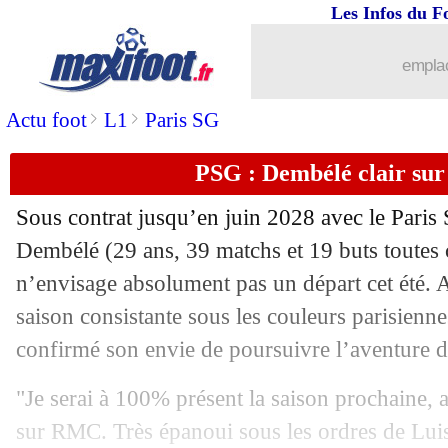
Les Infos du F
emplac
...
brèves d'AUJOURD'HUI ( 9 août 202
>
>
Actu foot
L1
Paris SG
...
Liste des brèves du ven. 22 mai 2026
PSG : Dembélé clair sur
21/05
PFC
: Kombouaré réagit au rêve Klop
Sous contrat jusqu’en juin 2028 avec le Pari
21/05
Angleterre
: Tuchel va écarter Foden 
Dembélé
(29 ans, 39 matchs et 19 buts toutes 
n’envisage absolument pas un départ cet été. 
21/05
All.
: Wolfsburg se met en difficulté
saison consistante sous les couleurs parisienn
confirmé son envie de poursuivre l’aventure da
21/05
ArS
: Al Nassr et Ronaldo champions
"Je serai à 100% présent la saison prochaine, a
21/05
Lens
: Thomasson rêve d'entrer dans l’
sur RMC. Très épanoui sous les ordres de Lui