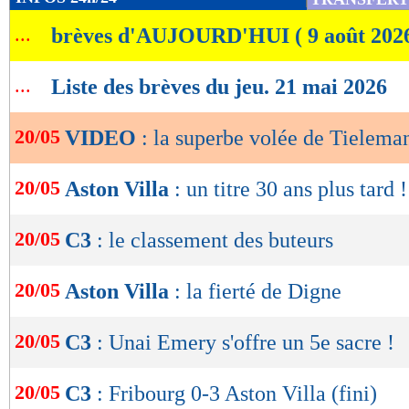
de
...
brèves d'AUJOURD'HUI ( 9 août 202
lecture
OK
...
Liste des brèves du jeu. 21 mai 2026
20/05
VIDEO
: la superbe volée de Tieleman
20/05
Aston Villa
: un titre 30 ans plus tard !
20/05
C3
: le classement des buteurs
20/05
Aston Villa
: la fierté de Digne
20/05
C3
: Unai Emery s'offre un 5e sacre !
20/05
C3
: Fribourg 0-3 Aston Villa (fini)