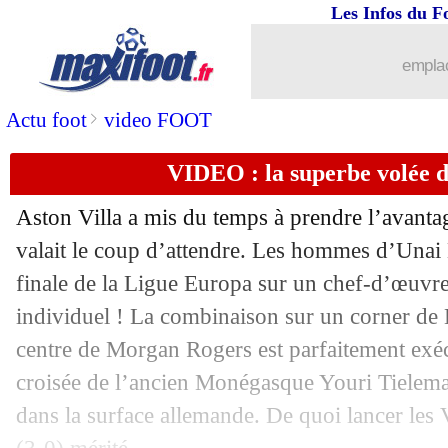
Les Infos du F
emplac
>
Actu foot
video FOOT
VIDEO : la superbe volée d
Aston Villa a mis du temps à prendre l’avanta
valait le coup d’attendre. Les hommes d’Unai
finale de la Ligue Europa sur un chef-d’œuvre à
individuel ! La combinaison sur un corner de
centre de Morgan Rogers est parfaitement exé
croisée de l’ancien Monégasque Youri Tielema
dans la surface allemande. De quoi lancer les 