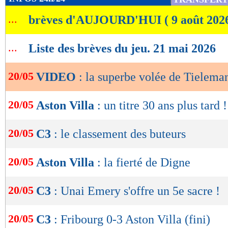
de
...
brèves d'AUJOURD'HUI ( 9 août 202
lecture
OK
...
Liste des brèves du jeu. 21 mai 2026
20/05
VIDEO
: la superbe volée de Tieleman
20/05
Aston Villa
: un titre 30 ans plus tard !
20/05
C3
: le classement des buteurs
20/05
Aston Villa
: la fierté de Digne
20/05
C3
: Unai Emery s'offre un 5e sacre !
20/05
C3
: Fribourg 0-3 Aston Villa (fini)