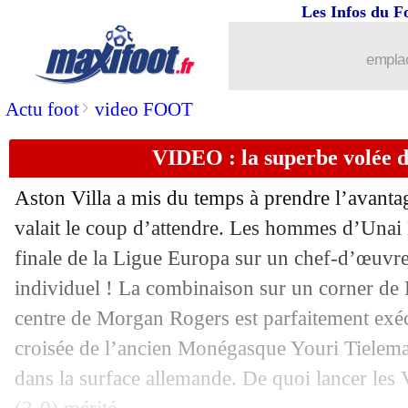
Les Infos du F
emplac
>
Actu foot
video FOOT
VIDEO : la superbe volée d
Aston Villa a mis du temps à prendre l’avanta
valait le coup d’attendre. Les hommes d’Unai
finale de la Ligue Europa sur un chef-d’œuvre à
individuel ! La combinaison sur un corner de
centre de Morgan Rogers est parfaitement exé
croisée de l’ancien Monégasque Youri Tielema
dans la surface allemande. De quoi lancer les 