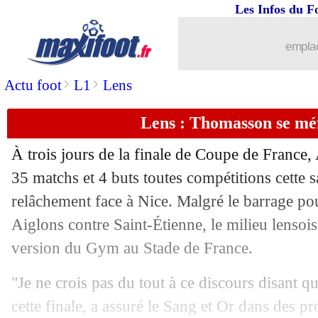
Les Infos du F
20/05
PSG
: Luis Enrique loue la mentalité
emplac
20/05
PSG
: Luis Enrique juge les forces d'
>
>
Actu foot
L1
Lens
20/05
Arsenal
: l'émotion d'Henry après le s
Lens : Thomasson se méf
20/05
Lyon
: Fonseca se prononce pour le m
À trois jours de la finale de Coupe de France
20/05
Tottenham
: Romero convoité par le 
35 matchs et 4 buts toutes compétitions cette s
relâchement face à Nice. Malgré le barrage pou
20/05
Inter
: après-carrière, Lautaro se confi
Aiglons contre Saint-Étienne, le milieu lensois
version du Gym au Stade de France.
20/05
Barça
: Raphinha évoque son rôle po
"Je ne crois pas du tout à ce discours disant q
20/05
Le Havre
: c'est fini pour Boufal (offi
cette finale, a assuré le Sang et Or dans des 