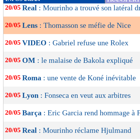
de
20/05
Real
: Mourinho a trouvé son latéral d
lecture
20/05
Lens
: Thomasson se méfie de Nice
OK
20/05
VIDEO
: Gabriel refuse une Rolex
20/05
OM
: le malaise de Bakola expliqué
20/05
Roma
: une vente de Koné inévitable
20/05
Lyon
: Fonseca en veut aux arbitres
20/05
Barça
: Eric Garcia rend hommage à F
20/05
Real
: Mourinho réclame Hjulmand