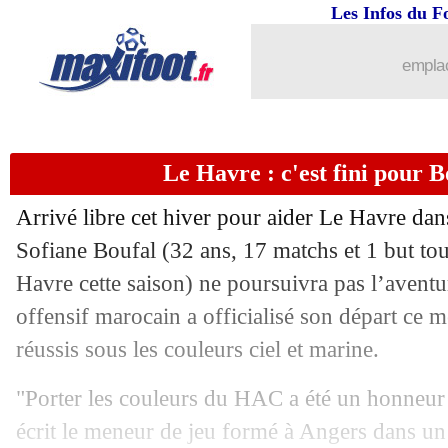
Les Infos du F
20/05
Aston Villa
: la fierté de Digne
emplac
20/05
C3
: Unai Emery s'offre un 5e sacre !
20/05
C3
: Fribourg 0-3 Aston Villa (fini)
Le Havre : c'est fini pour Bo
20/05
TFC
: des négociations avec un coach
Arrivé libre cet hiver pour aider Le Havre dan
20/05
Nice
: la sanction est tombée !
Sofiane
Boufal
(32 ans, 17 matchs et 1 but to
Havre cette saison) ne poursuivra pas l’avent
20/05
LdN
: le tournoi va changer de format
offensif marocain a officialisé son départ ce 
réussis sous les couleurs ciel et marine.
20/05
C3
: Fribourg-Aston Villa, les compos
"Porter les couleurs du HAC a été un honneur 
20/05
PSG
: Dembélé rassurant pour la fina
écrit le meneur de jeu formé à Angers dans u