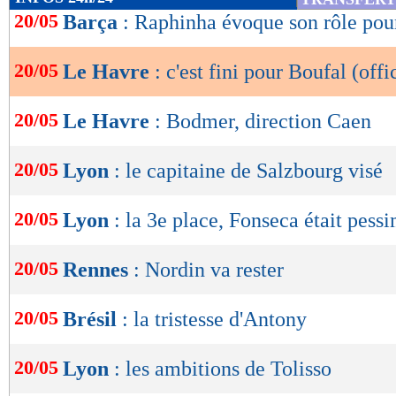
de
20/05
Barça
: Raphinha évoque son rôle po
lecture
Voir cette publication sur Ins
20/05
Le Havre
: c'est fini pour Boufal (offi
OK
20/05
Le Havre
: Bodmer, direction Caen
20/05
Lyon
: le capitaine de Salzbourg visé
20/05
Lyon
: la 3e place, Fonseca était pessi
20/05
Rennes
: Nordin va rester
20/05
Brésil
: la tristesse d'Antony
Une publication partagée par Sofiane Boufal 
20/05
Lyon
: les ambitions de Tolisso