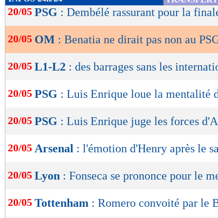
de
20/05
PSG
: Dembélé rassurant pour la fina
lecture
20/05
OM
: Benatia ne dirait pas non au PS
OK
20/05
L1-L2
: des barrages sans les internat
20/05
PSG
: Luis Enrique loue la mentalité
20/05
PSG
: Luis Enrique juge les forces d'
20/05
Arsenal
: l'émotion d'Henry après le s
20/05
Lyon
: Fonseca se prononce pour le m
20/05
Tottenham
: Romero convoité par le 