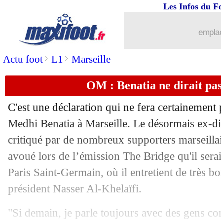
Les Infos du F
emplac
>
>
Actu foot
L1
Marseille
OM : Benatia ne dirait pa
C'est une déclaration qui ne fera certainement 
...
brèves d'AUJOURD'HUI ( 9 août 202
Medhi Benatia à Marseille. Le désormais ex-di
critiqué par de nombreux supporters marseillai
...
Liste des brèves du jeu. 21 mai 2026
avoué lors de l’émission The Bridge qu'il serait
Paris Saint-Germain, où il entretient de très bo
20/05
VIDEO
: la superbe volée de Tieleman
président Nasser Al-Khelaïfi.
20/05
Aston Villa
: un titre 30 ans plus tard !
"Si demain, je parle toujours avec des gens c