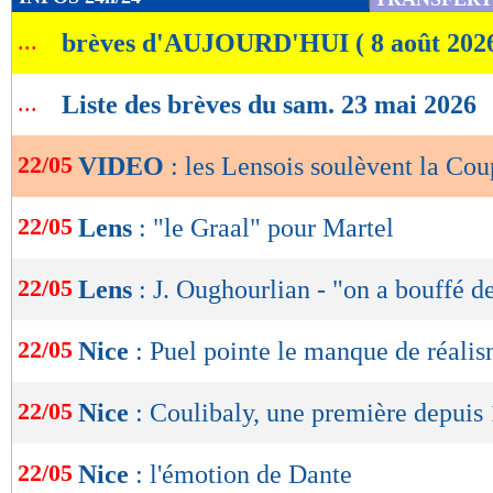
de
...
brèves d'AUJOURD'HUI ( 8 août 202
lecture
OK
...
Liste des brèves du sam. 23 mai 2026
22/05
VIDEO
: les Lensois soulèvent la Co
22/05
Lens
: "le Graal" pour Martel
22/05
Lens
: J. Oughourlian - "on a bouffé de
22/05
Nice
: Puel pointe le manque de réali
22/05
Nice
: Coulibaly, une première depuis
22/05
Nice
: l'émotion de Dante
Lu 6.218 fois
- Romain Rigaux -