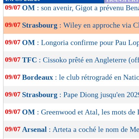
de
09/07
OM
: son avenir, Gigot a prévenu Ben
lecture
09/07
Strasbourg
: Wiley en approche via C
OK
09/07
OM
: Longoria confirme pour Pau Lo
09/07
TFC
: Cissoko prêté en Angleterre (off
09/07
Bordeaux
: le club rétrogradé en Natio
09/07
Strasbourg
: Pape Diong jusqu'en 2029
09/07
OM
: Greenwood et Atal, les mots de
09/07
Arsenal
: Arteta a coché le nom de M