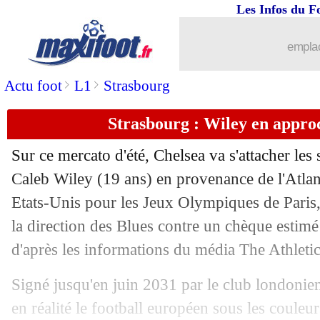
Les Infos du F
09/07
EdF
: Mbappé sans son masque ?
emplac
09/07
EdF
: Petit charge le capitaine Mbappé
>
>
Actu foot
L1
Strasbourg
09/07
EdF
: la stat qui oppose les Bleus à l'
Strasbourg : Wiley en appro
09/07
EdF
: sans Griezmann, première depu
Sur ce mercato d'été, Chelsea va s'attacher les 
09/07
OM
: Greenwood, accord trouvé avec
Caleb Wiley (19 ans) en provenance de l'Atlan
Etats-Unis pour les Jeux Olympiques de Paris, 
09/07
Amical
: Strasbourg accroché par Wol
la direction des Blues contre un chèque estimé
d'après les informations du média The Athletic
09/07
EURO
: Espagne-France, les compos
Signé jusqu'en juin 2031 par le club londonie
09/07
Espagne
: Yamal s'offre un record de 
en réalité le football européen sous les couleu