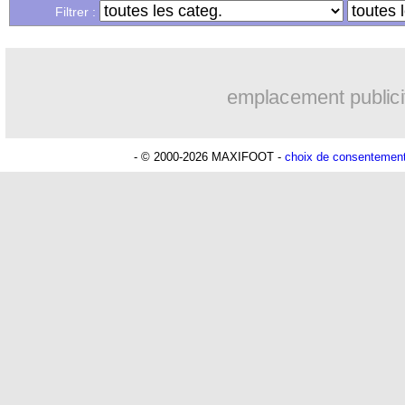
09/07
VIDEOS
: l'Espagne renverse les Bleus
58 %
POSSESSION
Filtrer :
(
09/07
OM
: Greenwood, Payan s'oppose auss
500
PASSES
(réussies
(88 %)
emplacement publici
09/07
VIDEO
: Kolo Muani lance les Bleus
6
TIRS
(cadrés)
(2)
09/07
PHOTO
: Mbappé joue bien sans mas
- © 2000-2026 MAXIFOOT -
choix de consentemen
4
CORNERS JOU
09/07
EdF
: Griezmann sur le banc, Stéphan 
14
FAUTES SUBI
09/07
EdF
: Mbappé sans son masque ?
Lu 5.128 fois
- Damien Da Silva 
09/07
EdF
: Petit charge le capitaine Mbappé
09/07
EdF
: la stat qui oppose les Bleus à l'