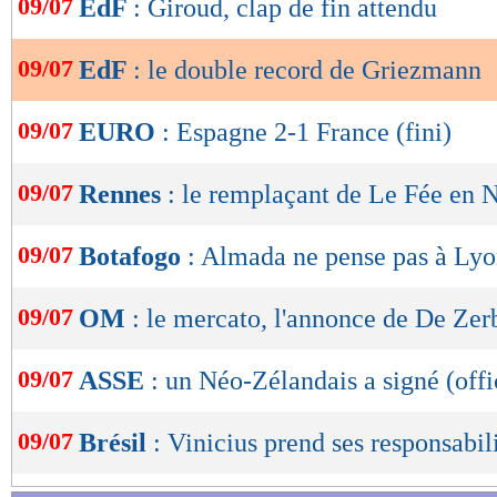
09/07
EdF
: Giroud, clap de fin attendu
de
lecture
09/07
EdF
: le double record de Griezmann
OK
09/07
EURO
: Espagne 2-1 France (fini)
09/07
Rennes
: le remplaçant de Le Fée en 
09/07
Botafogo
: Almada ne pense pas à Ly
09/07
OM
: le mercato, l'annonce de De Zer
09/07
ASSE
: un Néo-Zélandais a signé (offi
09/07
Brésil
: Vinicius prend ses responsabil