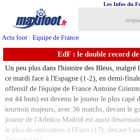
Les Infos du F
emplac
>
Actu foot
Equipe de France
EdF : le double record d
Un peu plus dans l'histoire des Bleus, malgré l
ce mardi face à l'Espagne (1-2), en demi-final
offensif de l'équipe de France Antoine Griezm
est 44 buts) est devenu le joueur le plus capé d
tournois majeurs, avec 36 matchs, devant le g
joueur de l'Atletico Madrid est aussi désormais
le plus de rencontres à l'Euro (17), devant l'a