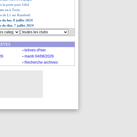
e la porte pour Udol
am est à Turin
ubs de L1 sur Kumbedi
s du lun. 8 juillet 2024
s du dim. 7 juillet 2024
REVES
.
brèves d'hier
.
26
mardi 04/08/2026
.
Recherche archives