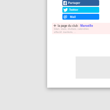
Partager
Twitter
Mail
la page du club :
Marseille
bilan, stats, réultats, calendrier,
effectif, tranferts, ...