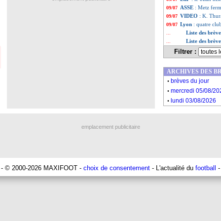
ASSE
: Metz ferm
09/07
VIDEO
: K. Thur
09/07
Lyon
: quatre cl
09/07
Liste des brève
...
Liste des brève
...
Filtrer :
ARCHIVES DES B
.
brèves du jour
.
mercredi 05/08/20
.
lundi 03/08/2026
emplacement publicitaire
- © 2000-2026 MAXIFOOT -
choix de consentement
- L'actualité du
football
-