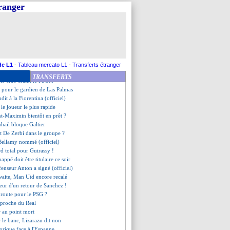
onfirme pour Pau Lopez
tranger
té en Angleterre (officiel)
ub rétrogradé en National 1 !
e Diong jusqu'en 2029 (officiel)
et Atal, les mots de Longoria
a coché le nom de Merino
 - "un malade de football"
remplaçant, Dugarry valide
de L1
-
Tableau mercato L1
-
Transferts étranger
eut Fati en prêt
TRANSFERTS
 le club craint le PSG...
s pour le gardien de Las Palmas
dit à la Fiorentina (officiel)
le joueur le plus rapide
nt-Maximin bientôt en prêt ?
uhail bloque Galtier
et De Zerbi dans le groupe ?
Bellamy nommé (officiel)
rd total pour Guirassy !
appé doit être titulaire ce soir
éfenseur Anton a signé (officiel)
waite, Man Utd encore recalé
meur d'un retour de Sanchez !
 route pour le PSG ?
pproche du Real
er au point mort
 le banc, Lizarazu dit non
storique face à l'Espagne