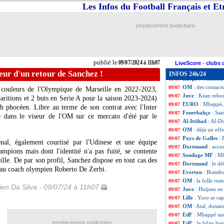
OM
: Longoria c
09/07
Les Infos du Football Français et E
TFC
: Cissoko prê
09/07
Bordeaux
: le cl
09/07
emplacement publicitaire
Strasbourg
: Pap
09/07
OM
: Greenwood 
09/07
Arsenal
: Arteta 
09/07
OM
: R. De Zerbi
09/07
publié le
09/07/2024 à 11h07
EdF
: Griezmann 
09/07
LiveScore
-
clubs 
Barça
: Séville v
09/07
eur d'un retour de Sanchez !
INFOS 24h/24
Barça
: Williams,
09/07
OM
: des contact
09/07
s couleurs de l'Olympique de Marseille en 2022-2023,
Juve
: Kean rebon
09/07
aritions et 2 buts en Serie A pour la saison 2023-2024)
EURO
: Mbappé, 
09/07
ub phocéen. Libre au terme de son contrat avec l'Inter
Fenerbahçe
: Sai
09/07
cé dans le viseur de l'OM sur ce mercato d'été par le
Al-Ittihad
: Al-D
09/07
OM
: déjà un eff
09/07
Pays de Galles
: 
09/07
nal, également courtisé par l'Udinese et une équipe
Dortmund
: acco
09/07
mpions mais dont l'identité n'a pas fuité, se contente
Sondage MF
: Mb
09/07
eille. De par son profil, Sanchez dispose en tout cas des
Dortmund
: le d
09/07
veau coach olympien Roberto De Zerbi.
Everton
: Branth
09/07
OM
: la folle ru
09/07
en Da Silva - 09/07/24 à 11h07
Juve
: Huijsen en
09/07
Lille
: Yoro se ra
09/07
OM
: Atal, dossi
09/07
EdF
: Mbappé sur
09/07
emplacement publicitaire
EdF
: le bilan hi
09/07