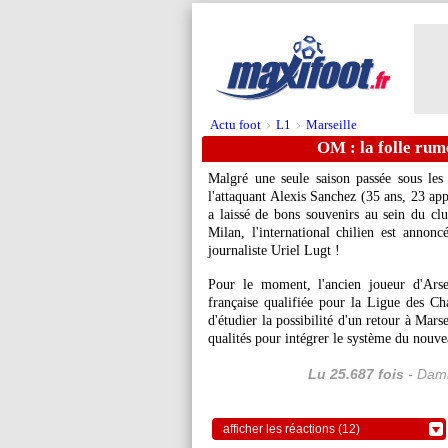
Actu foot
L1
Marseille
>
>
OM : la folle rum
Malgré une seule saison passée sous le
l'attaquant Alexis
Sanchez
(35 ans, 23 app
a laissé de bons souvenirs au sein du cl
Milan, l'international chilien est annon
journaliste Uriel Lugt !
Pour le moment, l'ancien joueur d'Arse
française qualifiée pour la Ligue des Cha
d'étudier la possibilité d'un retour à Mars
qualités pour intégrer le système du nou
Lu 25.687 fois
- Dami
afficher les réactions (12)