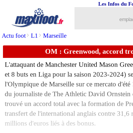
Les Infos du F
09/07
EdF
: le double record de Griezmann
emplac
09/07
EURO
: Espagne 2-1 France (fini)
>
>
Actu foot
L1
Marseille
09/07
Rennes
: le remplaçant de Le Fée en 
OM : Greenwood, accord tr
09/07
Botafogo
: Almada ne pense pas à Ly
L'attaquant de Manchester United Mason
Gre
09/07
OM
: le mercato, l'annonce de De Zer
et 8 buts en Liga pour la saison 2023-2024) s
l'Olympique de Marseille sur ce mercato d'été 
09/07
ASSE
: un Néo-Zélandais a signé (offi
du journaliste de The Athletic David Ornstein 
trouvé un accord total avec la formation de P
09/07
Brésil
: Vinicius prend ses responsabil
transfert de l'international anglais contre 31,6
millions d'euros liés à des bonus.
09/07
Rennes
: Le Fée, les explications de 