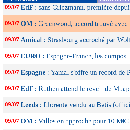
de
09/07
EdF
: sans Griezmann, première depu
lecture
09/07
OM
: Greenwood, accord trouvé avec
OK
09/07
Amical
: Strasbourg accroché par Wol
09/07
EURO
: Espagne-France, les compos
09/07
Espagne
: Yamal s'offre un record de 
09/07
EdF
: Rothen attend le réveil de Mba
09/07
Leeds
: Llorente vendu au Betis (offici
09/07
OM
: Valles en approche pour 10 M€ !