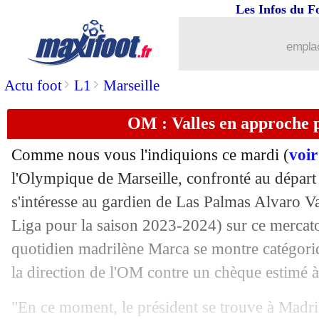
Les Infos du F
09/07
Brésil
: Vinicius prend ses responsabil
emplac
09/07
Rennes
: Le Fée, les explications de 
>
>
Actu foot
L1
Marseille
09/07
VIDEOS
: l'Espagne renverse les Bleus
OM : Valles en approche 
09/07
OM
: Greenwood, Payan s'oppose auss
Comme nous vous l'indiquions ce mardi (
voir
09/07
VIDEO
: Kolo Muani lance les Bleus
l'Olympique de Marseille, confronté au dépa
s'intéresse au gardien de Las Palmas Alvaro
Va
09/07
PHOTO
: Mbappé joue bien sans mas
Liga pour la saison 2023-2024) sur ce mercato 
quotidien madrilène Marca se montre catégori
09/07
EdF
: Griezmann sur le banc, Stéphan 
la direction de l'OM contre un chèque estimé à
09/07
EdF
: Mbappé sans son masque ?
"En ce moment, le président se trouve à Madri