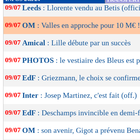
de
09/07
Leeds
: Llorente vendu au Betis (offici
lecture
09/07
OM
: Valles en approche pour 10 M€ !
OK
09/07
Amical
: Lille débute par un succès
09/07
PHOTOS
: le vestiaire des Bleus est p
09/07
EdF
: Griezmann, le choix se confirm
09/07
Inter
: Josep Martinez, c'est fait (off.)
09/07
EdF
: Deschamps invincible en demi-f
09/07
OM
: son avenir, Gigot a prévenu Ben