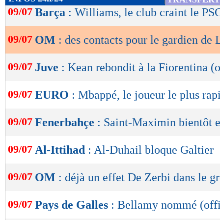
de
09/07
Barça
: Williams, le club craint le PSG
lecture
09/07
OM
: des contacts pour le gardien de
OK
09/07
Juve
: Kean rebondit à la Fiorentina (o
09/07
EURO
: Mbappé, le joueur le plus rap
09/07
Fenerbahçe
: Saint-Maximin bientôt e
09/07
Al-Ittihad
: Al-Duhail bloque Galtier
09/07
OM
: déjà un effet De Zerbi dans le g
09/07
Pays de Galles
: Bellamy nommé (offi