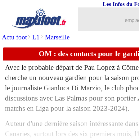
Les Infos du F
09/07
Amical
: Lille débute par un succès
emplac
09/07
PHOTOS
: le vestiaire des Bleus est p
>
>
Actu foot
L1
Marseille
09/07
EdF
: Griezmann, le choix se confirm
OM : des contacts pour le gard
09/07
Inter
: Josep Martinez, c'est fait (off.)
Avec le probable départ de Pau Lopez à Côme,
09/07
EdF
: Deschamps invincible en demi-f
cherche un nouveau gardien pour la saison p
le journaliste Gianluca Di Marzio, le club ph
09/07
OM
: son avenir, Gigot a prévenu Ben
discussions avec Las Palmas pour son portier
matchs en Liga pour la saison 2023-2024).
09/07
Strasbourg
: Wiley en approche via C
Auteur d'une dernière saison intéressante dans 
09/07
OM
: Longoria confirme pour Pau Lo
Canaries, surtout lors des six premiers mois, 