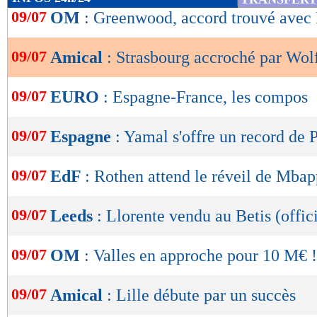
de
09/07
OM
: Greenwood, accord trouvé avec
lecture
09/07
Amical
: Strasbourg accroché par Wol
OK
09/07
EURO
: Espagne-France, les compos
09/07
Espagne
: Yamal s'offre un record de 
09/07
EdF
: Rothen attend le réveil de Mba
09/07
Leeds
: Llorente vendu au Betis (offici
09/07
OM
: Valles en approche pour 10 M€ !
09/07
Amical
: Lille débute par un succès