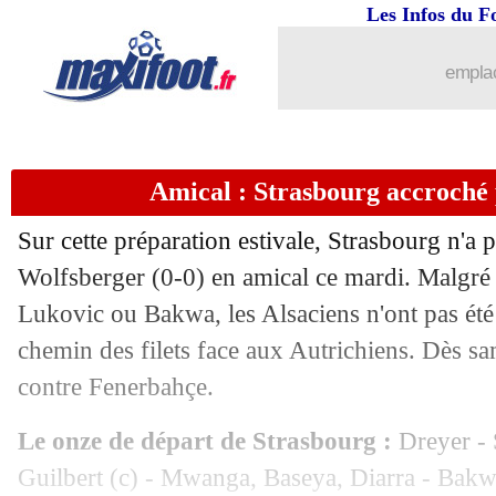
Les Infos du F
09/07
EURO
: Espagne 2-1 France (fini)
emplac
09/07
Rennes
: le remplaçant de Le Fée en 
09/07
Botafogo
: Almada ne pense pas à Ly
Amical : Strasbourg accroché
09/07
OM
: le mercato, l'annonce de De Zer
Sur cette préparation estivale, Strasbourg n'a p
09/07
ASSE
: un Néo-Zélandais a signé (offi
Wolfsberger (0-0) en amical ce mardi. Malgré 
Lukovic ou Bakwa, les Alsaciens n'ont pas été
09/07
Brésil
: Vinicius prend ses responsabil
chemin des filets face aux Autrichiens. Dès s
contre Fenerbahçe.
09/07
Rennes
: Le Fée, les explications de 
Le onze de départ de Strasbourg :
Dreyer - 
09/07
VIDEOS
: l'Espagne renverse les Bleus
Guilbert (c) - Mwanga, Baseya, Diarra - Bakw