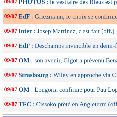
09/07
PHOTOS
: le vestiaire des Bleus est p
de
lecture
09/07
EdF
: Griezmann, le choix se confirm
OK
09/07
Inter
: Josep Martinez, c'est fait (off.)
09/07
EdF
: Deschamps invincible en demi-f
09/07
OM
: son avenir, Gigot a prévenu Ben
09/07
Strasbourg
: Wiley en approche via C
09/07
OM
: Longoria confirme pour Pau Lo
09/07
TFC
: Cissoko prêté en Angleterre (off