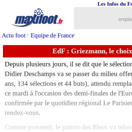
09/07
OM
: Greenwood, Payan s'oppose auss
Les Infos du F
09/07
VIDEO
: Kolo Muani lance les Bleus
emplac
09/07
PHOTO
: Mbappé joue bien sans mas
>
Actu foot
Equipe de France
EdF : Griezmann, le choix
09/07
EdF
: Griezmann sur le banc, Stéphan 
Depuis plusieurs jours, il se dit que le sélecti
09/07
EdF
: Mbappé sans son masque ?
Didier Deschamps va se passer du milieu off
ans, 134 sélections et 44 buts), attendu rempla
09/07
EdF
: Petit charge le capitaine Mbappé
ce mardi à l'occasion des demi-finales de l'E
09/07
EdF
: la stat qui oppose les Bleus à l'
confirmée par le quotidien régional Le Parisie
rendez-vous.
09/07
EdF
: sans Griezmann, première depu
Comme pressenti, le patron des Bleus va relan