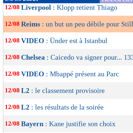
de
12/08
Liverpool
: Klopp retient Thiago
lecture
12/08
Reims
: un but un peu débile pour Stil
OK
12/08
VIDEO
: Ünder est à Istanbul
12/08
Chelsea
: Caicedo va signer pour... 13
12/08
VIDEO
: Mbappé présent au Parc
12/08
L2
: le classement provisoire
12/08
L2
: les résultats de la soirée
12/08
Bayern
: Kane justifie son choix