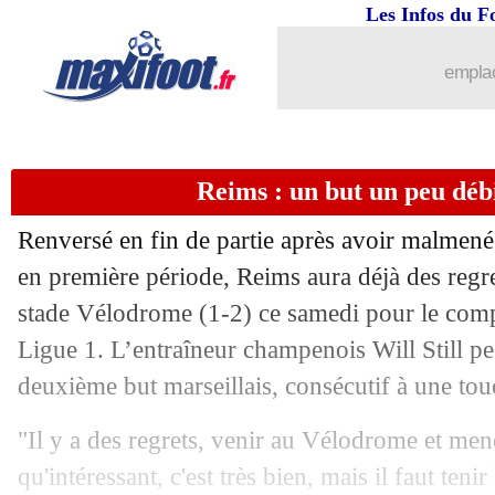
Les Infos du F
emplac
Reims : un but un peu débi
Renversé en fin de partie après avoir malmen
en première période, Reims aura déjà des regret
stade Vélodrome (1-2) ce samedi pour le comp
...
brèves d'AUJOURD'HUI ( 7 août 202
Ligue 1. L’entraîneur champenois Will Still pes
deuxième but marseillais, consécutif à une tou
...
Liste des brèves du dim. 13 août 2023
"Il y a des regrets, venir au Vélodrome et me
12/08
PHOTO
: Hernandez, la banderole p
qu'intéressant, c'est très bien, mais il faut teni