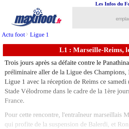
Les Infos du F
12/08
Fulham
: Adama Traoré, c'est signé (of
emplac
12/08
L1
: Paris SG-Lorient, les compos
>
Actu foot
Ligue 1
12/08
Arab Cup
: Ronaldo offre le titre à Al
L1 : Marseille-Reims, 
12/08
Bayern
: Kane sur le banc contre Leip
Trois jours après sa défaite contre le Panathin
12/08
Barça
: Xavi dépité pour Dembélé
préliminaire aller de la Ligue des Champions, 
Ligue 1 avec la réception de Reims ce samedi
12/08
OM
: la joie de Vitinha
Stade Vélodrome dans le cadre de la 1ère jou
France.
12/08
L1
: Marseille 2-1 Reims (fini)
Pour cette rencontre, l'entraîneur marseillais 
12/08
L2
: la 2e journée à suivre en DIRECT
qui profite de la suspension de Balerdi, et Ron