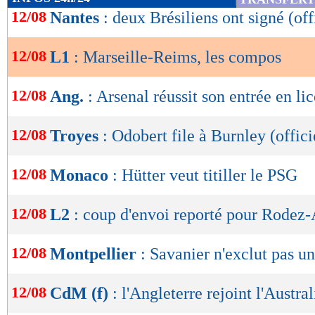
rapporter 458,20€ si ça passe !
Winamax vous
de
12/08
Nantes
: deux Brésiliens ont signé (off
lecture
Freebet et sur lesquels vous ne prenez aucun r
savoir plus…
12/08
L1
: Marseille-Reims, les compos
OK
12/08
Ang.
: Arsenal réussit son entrée en lic
Suivez l'évolution du score et le nom des but
Score de Maxifoot
12/08
Troyes
: Odobert file à Burnley (offici
Marseille -
Reims
(10e en L1)
(14e 
12/08
Monaco
: Hütter veut titiller le PSG
% de victoires
FORME
DE l'EQUIPE
0
% - -%
12/08
L2
: coup d'envoi reporté pour Rode
09/08
Déf.
1-0
Indice MF: 34/100
buts
marqués/match
02/08
Déf.
1-2
27/07
Vict.
0-1
0,00
- -
12/08
Montpellier
: Savanier n'exclut pas u
22/07
Déf.
1-0
15/07
Vict.
2-0
buts
encaissés/match
-
1,00 -
12/08
CdM (f)
: l'Angleterre rejoint l'Austral
statistiques toutes compétitions con