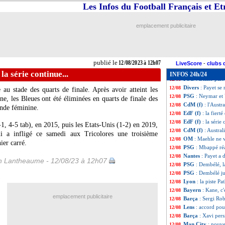
Ang.
: Arsenal réu
12/08
Les Infos du Football Français et E
Troyes
: Odobert 
12/08
Monaco
: Hütter 
12/08
emplacement publicitaire
L2
: coup d'envo
12/08
Montpellier
: Sav
12/08
CdM (f)
: l'Angle
12/08
Lyon
: R. Faivre 
12/08
publié le
12/08/2023 à 12h07
Montpellier
: We
12/08
LiveScore
-
clubs 
EdF (f)
: K. Dali 
12/08
 la série continue...
INFOS 24h/24
PSG
: Diallo part
12/08
Divers
: Payet se
12/08
au stade des quarts de finale. Après avoir atteint les
PSG
: Neymar et 
12/08
e, les Bleues ont été éliminées en quarts de finale des
CdM (f)
: l'Austr
12/08
onde féminine.
EdF (f)
: la fiert
12/08
EdF (f)
: la série 
12/08
-1, 4-5 tab), en 2015, puis les Etats-Unis (1-2) en 2019,
CdM (f)
: Austral
12/08
qui a infligé ce samedi aux Tricolores une troisième
OM
: Maehle ne v
12/08
ier carré.
PSG
: Mbappé ré
12/08
Nantes
: Payet a 
12/08
 Lantheaume - 12/08/23 à 12h07
PSG
: Dembélé, l
12/08
PSG
: Dembélé ju
12/08
Lyon
: la piste Pa
12/08
Bayern
: Kane, c'e
12/08
emplacement publicitaire
Barça
: Sergi Ro
12/08
Lens
: accord po
12/08
Barça
: Xavi per
12/08
Man City
: nouv
12/08