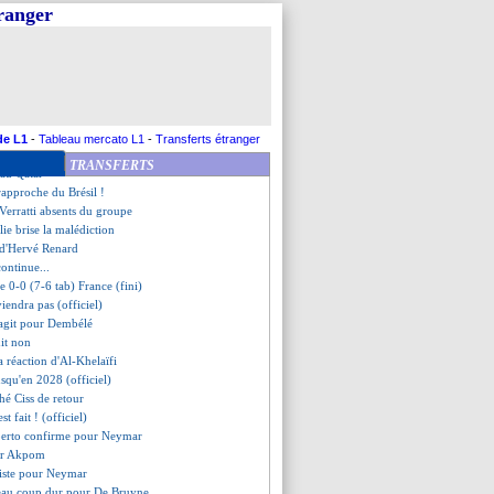
ssit son entrée en lice
tranger
file à Burnley (officiel)
veut titiller le PSG
i reporté pour Rodez-ASSE
anier n'exclut pas un départ
terre rejoint l'Australie
- "j'aurais pu m'écrouler"
st Ham veut aussi Wahi
de L1
-
Tableau mercato L1
-
Transferts étranger
- "je suis effondrée"
TRANSFERTS
 au Qatar
 rapproche du Brésil !
Verratti absents du groupe
alie brise la malédiction
é d'Hervé Renard
continue...
ie 0-0 (7-6 tab) France (fini)
iendra pas (officiel)
agit pour Dembélé
dit non
a réaction d'Al-Khelaïfi
squ'en 2028 (officiel)
thé Ciss de retour
st fait ! (officiel)
berto confirme pour Neymar
ur Akpom
siste pour Neymar
eau coup dur pour De Bruyne