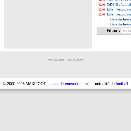
CdM (f)
: Austra
12/08
Lille
: Fonseca ca
12/08
Lille
: Fonseca so
12/08
Liste des brèv
...
Liste des brèv
...
Filtrer :
emplacement publicitaire
- © 2000-2026 MAXIFOOT -
choix de consentement
- L'actualité du
football
-