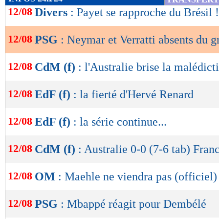
de
12/08
Divers
: Payet se rapproche du Brésil !
lecture
12/08
PSG
: Neymar et Verratti absents du 
OK
12/08
CdM (f)
: l'Australie brise la malédict
12/08
EdF (f)
: la fierté d'Hervé Renard
12/08
EdF (f)
: la série continue...
12/08
CdM (f)
: Australie 0-0 (7-6 tab) Franc
12/08
OM
: Maehle ne viendra pas (officiel)
12/08
PSG
: Mbappé réagit pour Dembélé