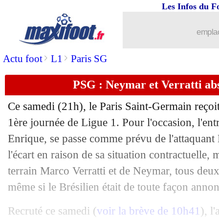
Les Infos du F
12/08
PSG
: Paredes préfère la Roma à Gala
emplac
12/08
All. (Cpe)
: Dortmund et Leverkusen c
>
>
Actu foot
L1
Paris SG
12/08
Tottenham
: le nouveau capitaine est
PSG : Neymar et Verratti ab
12/08
Reims
: Flips signe à Anderlecht (offic
Ce samedi (21h), le Paris Saint-Germain reçoit
12/08
Nantes
: deux Brésiliens ont signé (off
1ère journée de Ligue 1. Pour l'occasion, l'en
Enrique, se passe comme prévu de l'attaquant
12/08
L1
: Marseille-Reims, les compos
l'écart en raison de sa situation contractuelle,
terrain Marco Verratti et de Neymar, tous deux 
12/08
Ang.
: Arsenal réussit son entrée en lic
même si le Brésilien était de toute façon anno
12/08
Troyes
: Odobert file à Burnley (offici
Recruté ce samedi (
voir la brève de 10h41
), 