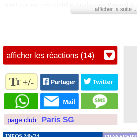
n'est pas encore qualifié, tandis que Presnel
12/08
Monaco
: Hütter veut titiller le PSG
afficher la suite ..
Nuno Mendes et Juan Bernat sont à l'infirmeri
12/08
L2
: coup d'envoi reporté pour Rode
Le groupe du Paris SG
: Navas, Tenas, Don
Marquinhos, Hernandez, Kurzawa, Skriniar - U
12/08
Montpellier
: Savanier n'exclut pas u
Vitinha, Ndour, Soler, Zaïre-Emery, Gharbi 
afficher les réactions (14)
12/08
CdM (f)
: l'Angleterre rejoint l'Austral
In, Ekitike.
Lu 25.803 fois
- Romain Lantheaume
12/08
Lyon
: R. Faivre - "j'aurais pu m'écrou
T
+/-
T
Partager
Twitter
12/08
Montpellier
: West Ham veut aussi W
Règlez la
taille du
Mail
texte
12/08
EdF (f)
: K. Dali - "je suis effondrée"
pour
Paris SG
page club :
l'adapter
12/08
PSG
: Diallo part au Qatar
à vos
préférences
INFOS 24h/24
TRANSFERT