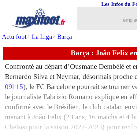
Les Infos du F
emplac
>
>
Actu foot
La Liga
Barça
Barça : João Felix e
Confronté au départ d’Ousmane Dembélé et en 
Bernardo Silva et Neymar, désormais proche d
09h15
), le FC Barcelone pourrait se tourner 
le journaliste Fabrizio Romano explique en ef
confirmé avec le Brésilien, le club catalan envi
menant à João Felix (23 ans, 16 matchs et 4 
Chelsea pour la saison 2022-2023) pour renfor