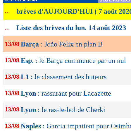
de
...
brèves d'AUJOURD'HUI ( 7 août 202
lecture
OK
...
Liste des brèves du lun. 14 août 2023
13/08
Barça
: João Felix en plan B
13/08
Esp.
: le Barça commence par un nul
13/08
L1
: le classement des buteurs
13/08
Lyon
: rassurant pour Lacazette
13/08
Lyon
: le ras-le-bol de Cherki
13/08
Naples
: Garcia impatient pour Osimh