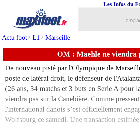
Les Infos du F
12/08
L1
: Marseille-Reims, les compos
emplac
12/08
Ang.
: Arsenal réussit son entrée en lic
>
>
Actu foot
L1
Marseille
12/08
Troyes
: Odobert file à Burnley (offici
OM : Maehle ne viendra pa
12/08
Monaco
: Hütter veut titiller le PSG
De nouveau pisté par l'Olympique de Marseille 
12/08
L2
: coup d'envoi reporté pour Rode
poste de latéral droit, le défenseur de l'Atal
(26 ans, 34 matchs et 3 buts en Serie A pour 
12/08
Montpellier
: Savanier n'exclut pas u
viendra pas sur la Canebière. Comme pressenti
l'international danois s’est officiellement eng
12/08
CdM (f)
: l'Angleterre rejoint l'Austral
Wolfsburg ce samedi. Une transaction estimée 
12/08
Lyon
: R. Faivre - "j'aurais pu m'écrou