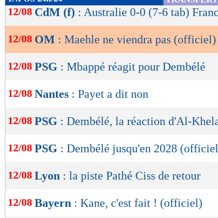
de
12/08
CdM (f)
: Australie 0-0 (7-6 tab) Franc
lecture
12/08
OM
: Maehle ne viendra pas (officiel)
OK
12/08
PSG
: Mbappé réagit pour Dembélé
12/08
Nantes
: Payet a dit non
12/08
PSG
: Dembélé, la réaction d'Al-Khela
12/08
PSG
: Dembélé jusqu'en 2028 (officiel
12/08
Lyon
: la piste Pathé Ciss de retour
12/08
Bayern
: Kane, c'est fait ! (officiel)