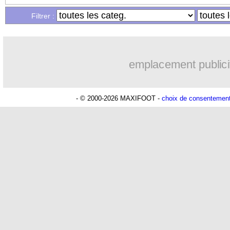
Filtrer :
12/08
L1
: Paris SG 0-0 Lorient (fini)
12/08
All. (Scpe)
: Olmo atomise le Bayern 
emplacement publici
12/08
VIDEO
: ambiance folle à Al Ahli
- © 2000-2026 MAXIFOOT -
choix de consentemen
12/08
Liverpool
: Klopp retient Thiago
12/08
Reims
: un but un peu débile pour Stil
12/08
VIDEO
: Ünder est à Istanbul
12/08
Chelsea
: Caicedo va signer pour... 13
12/08
VIDEO
: Mbappé présent au Parc