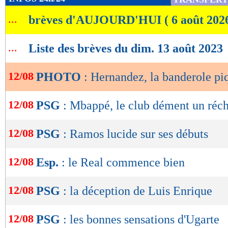
de
...
brèves d'AUJOURD'HUI ( 6 août 202
lecture
OK
...
Liste des brèves du dim. 13 août 2023
12/08
PHOTO
: Hernandez, la banderole p
Lu 61.886 fois
- Romain Lantheaume
12/08
PSG
: Mbappé, le club dément un réc
12/08
PSG
: Ramos lucide sur ses débuts
12/08
Esp.
: le Real commence bien
12/08
PSG
: la déception de Luis Enrique
12/08
PSG
: les bonnes sensations d'Ugarte