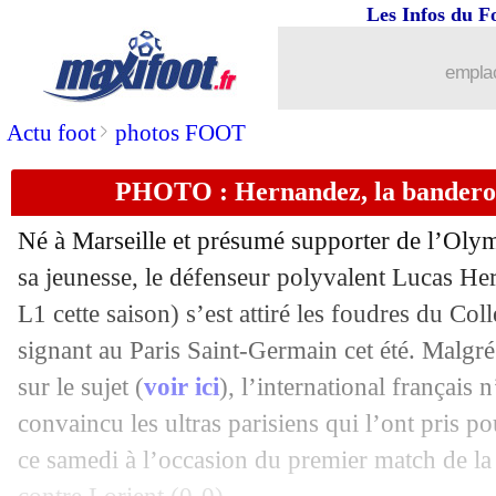
Les Infos du F
emplac
>
Actu foot
photos FOOT
PHOTO : Hernandez, la bandero
Né à Marseille et présumé supporter de l’Oly
sa jeunesse, le défenseur polyvalent Lucas
He
L1 cette saison) s’est attiré les foudres du Col
signant au Paris Saint-Germain cet été. Malgré
sur le sujet (
voir ici
), l’international français 
convaincu les ultras parisiens qui l’ont pris p
ce samedi à l’occasion du premier match de la