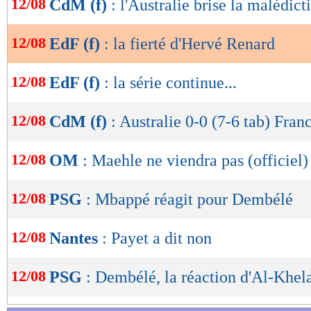
12/08
CdM (f)
: l'Australie brise la malédict
de
lecture
12/08
EdF (f)
: la fierté d'Hervé Renard
OK
12/08
EdF (f)
: la série continue...
12/08
CdM (f)
: Australie 0-0 (7-6 tab) Franc
12/08
OM
: Maehle ne viendra pas (officiel)
12/08
PSG
: Mbappé réagit pour Dembélé
12/08
Nantes
: Payet a dit non
12/08
PSG
: Dembélé, la réaction d'Al-Khela