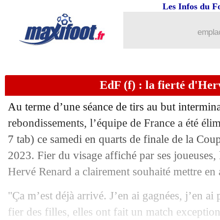
12/08
Tottenham
: le nouveau capitaine est
Les Infos du F
12/08
Reims
: Flips signe à Anderlecht (offic
emplac
12/08
Nantes
: deux Brésiliens ont signé (off
EdF (f) : la fierté d'He
12/08
L1
: Marseille-Reims, les compos
Au terme d’une séance de tirs au but intermina
12/08
Ang.
: Arsenal réussit son entrée en lic
rebondissements, l’équipe de France a été élim
7 tab) ce samedi en quarts de finale de la Co
12/08
Troyes
: Odobert file à Burnley (offici
2023. Fier du visage affiché par ses joueuses, 
12/08
Monaco
: Hütter veut titiller le PSG
Hervé Renard a clairement souhaité mettre en a
"Ça m’est déjà arrivé. J’en ai gagnées, j’en ai p
12/08
L2
: coup d'envoi reporté pour Rode
fier des filles, elles ont fait un match exceptio