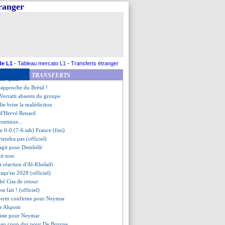
ssit son entrée en lice
tranger
file à Burnley (officiel)
veut titiller le PSG
i reporté pour Rodez-ASSE
anier n'exclut pas un départ
terre rejoint l'Australie
- "j'aurais pu m'écrouler"
st Ham veut aussi Wahi
de L1
-
Tableau mercato L1
-
Transferts étranger
- "je suis effondrée"
TRANSFERTS
 au Qatar
 rapproche du Brésil !
Verratti absents du groupe
alie brise la malédiction
é d'Hervé Renard
continue...
ie 0-0 (7-6 tab) France (fini)
iendra pas (officiel)
agit pour Dembélé
dit non
a réaction d'Al-Khelaïfi
squ'en 2028 (officiel)
thé Ciss de retour
st fait ! (officiel)
berto confirme pour Neymar
ur Akpom
siste pour Neymar
eau coup dur pour De Bruyne