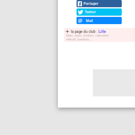
Partager
Twitter
Mail
la page du club :
Lille
bilan, stats, réultats, calendrier,
effectif, tranferts, ...