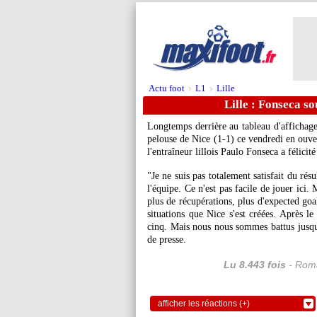
Actu foot
L1
Lille
>
>
Lille : Fonseca so
Longtemps derrière au tableau d'affichage,
pelouse de Nice (1-1) ce vendredi en ouver
l'entraîneur lillois Paulo Fonseca a félicité
"Je ne suis pas totalement satisfait du rés
l'équipe. Ce n'est pas facile de jouer ici
plus de récupérations, plus d'expected goa
situations que Nice s'est créées. Après le
cinq. Mais nous nous sommes battus jusq
de presse.
Lu 8.443 fois
- Roma
afficher les réactions (+)