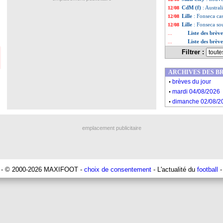
CdM (f)
: Austra
12/08
Lille
: Fonseca ca
12/08
Lille
: Fonseca so
12/08
Liste des brèv
...
Liste des brèv
...
Filtrer :
ARCHIVES DES B
.
brèves du jour
.
mardi 04/08/2026
.
dimanche 02/08/2
emplacement publicitaire
- © 2000-2026 MAXIFOOT -
choix de consentement
- L'actualité du
football
-