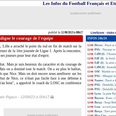
Ang.
: Arsenal réu
12/08
Les Infos du Football Français et E
Troyes
: Odobert 
12/08
Monaco
: Hütter 
12/08
emplacement publicitaire
L2
: coup d'envo
12/08
Montpellier
: Sav
12/08
CdM (f)
: l'Angle
12/08
Lyon
: R. Faivre 
12/08
publié le
12/08/2023 à 00h17
Montpellier
: We
12/08
LiveScore
-
clubs 
EdF (f)
: K. Dali 
12/08
uligne le courage de l'équipe
INFOS 24h/24
PSG
: Diallo part
12/08
Divers
: Payet se
12/08
 Lille a arraché le point du nul en fin de match sur la
PSG
: Neymar et 
12/08
ture de la 1ère journée de Ligue 1. Après la rencontre,
CdM (f)
: l'Austr
12/08
 ses joueurs pour leur état d'esprit.
EdF (f)
: la fiert
12/08
EdF (f)
: la série 
12/08
ultat. Mais je suis heureux du caractère et du courage de
CdM (f)
: Austral
12/08
. Mais on a dominé tout le match. On a eu plus le ballon,
OM
: Maehle ne v
12/08
ls que Nice. Mais on doit encore nous améliorer sur les
PSG
: Mbappé ré
12/08
 but de Nice, ce n'était pas facile face à une défense à
Nantes
: Payet a 
12/08
u'au bout", a apprécié le coach du LOSC en conférence
PSG
: Dembélé, l
12/08
PSG
: Dembélé ju
12/08
Lyon
: la piste Pa
12/08
in Rigaux - 12/08/23 à 00h17
Bayern
: Kane, c'e
12/08
Barça
: Sergi Ro
12/08
Lens
: accord po
12/08
Barça
: Xavi per
12/08
emplacement publicitaire
Man City
: nouv
12/08