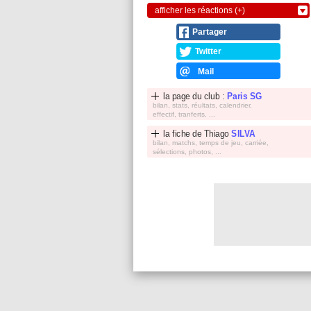
afficher les réactions (+)
Partager
Twitter
Mail
la page du club :
Paris SG
bilan, stats, réultats, calendrier,
effectif, tranferts, ...
la fiche de
Thiago
SILVA
bilan, matchs, temps de jeu, carriée,
sélections, photos, ...