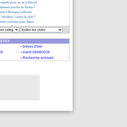
rempile pour un an (officiel)
inalement proche de Parme ?
endu à Bologne (officiel)
"rébellion" contre le club ?
ntiis confirme pour James
toujours flou sur son avenir
ilinkovic-Savic bien réactivée
de Rabiot se confirme
REVES
i refuse d'envisager un échec
.
ffre réalisée pour Neymar ?
brèves d'hier
 confirmé pour Tonali
.
26
mardi 04/08/2026
l'Argentine accrochée !
.
Recherche archives
es du mer. 19 juin 2019
es du mar. 18 juin 2019