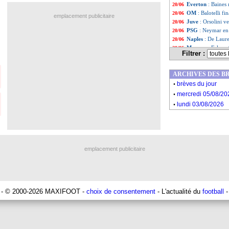
Everton
: Baines 
20/06
OM
: Balotelli f
20/06
emplacement publicitaire
Juve
: Orsolini v
20/06
PSG
: Neymar en 
20/06
Naples
: De Laure
20/06
Monaco
: Falcao 
20/06
Filtrer :
PSG
: la piste M
20/06
Juve
: l'arrivée 
20/06
ARCHIVES DES B
Argentine
: Mess
20/06
.
Real
: première o
20/06
brèves du jour
.
PSG
: un intérêt
20/06
mercredi 05/08/20
Copa America
: 
20/06
.
lundi 03/08/2026
Liste des brèv
...
Liste des brèv
...
emplacement publicitaire
- © 2000-2026 MAXIFOOT -
choix de consentement
- L'actualité du
football
-