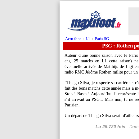
Actu foot
L1
Paris SG
>
>
PSG : Rothen po
Auteur d'une bonne saison avec le Paris
ans, 25 matchs en L1 cette saison) ne 
éventuelle arrivée de Matthijs de Ligt e
radio RMC Jérôme Rothen milite pour un dé
"Thiago Silva, je respecte sa carrière et c’
fait des bons matchs cette année mais a mo
Stop ! Basta ! Aujourd’hui il représente l
s’il arrivait au PSG... Mais non, tu ne re
Parisien.
Un départ de Thiago Silva serait d'ailleurs
Lu 25.720 fois
- Dami