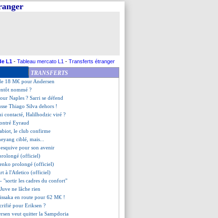
tranger
artir des quarts
e message du CUP
à Montpellier (officiel)
ayor quitte le club (officiel)
rester à Metz
est signé (officiel)
t toujours en Higuain
de L1
-
Tableau mercato L1
-
Transferts étranger
sa, le boss montre les crocs
TRANSFERTS
s en approche ?
 de 18 M€ pour Andersen
ientôt nommé ?
 pour Naples ? Sarri se défend
sse Thiago Silva dehors !
 contacté, Halilhodzic viré ?
contré Eyraud
abiot, le club confirme
eyang ciblé, mais...
 esquive pour son avenir
prolongé (officiel)
enko prolongé (officiel)
rt à l'Atletico (officiel)
- "sortir les cadres du confort"
a Juve ne lâche rien
issaka en route pour 62 M€ !
acrifié pour Eriksen ?
ersen veut quitter la Sampdoria