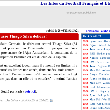
Les Infos du Football Français et E
CAN
: la VAR à p
20/06
PSG
: Neymar, l
20/06
Lyon
: Ferri file 
20/06
emplacement publicitaire
Basaksehir
: Adeb
20/06
ASSE
: Maïga va 
20/06
Dijon
: Jobard, c'
20/06
Juve
: Sarri croi
20/06
publié le
20/06/2019 à 15h21
LiveScore
-
clubs 
Fiorentina
: Chie
20/06
usse Thiago Silva dehors !
INFOS 24h/24
Lyon
: Jean Luca
20/06
Lyon
: une offre
20/06
 Saint-Germain, le défenseur central
Thiago Silva
(34
Dijon
: Jobard b
20/06
fait pourtant pas l'unanimité. En perspective d'une
Juve
: un traître
20/06
n provenance de l'Ajax Amsterdam, le consultant de la
PSG
: Rothen pou
20/06
part du Brésilien cet été du club de la capitale.
Nantes
: Lamouchi
20/06
OM
: Beye a ren
20/06
est un excellent joueur, mais il a montré ses limites. Il a
Juve
: Pogba et R
20/06
ntré ses limites une année, deux années, trois années...
Man Utd
: Aubam
20/06
a lose ! J’entends aussi qu’il pourrait encadrer de Ligt
Barça
: Coutinho
20/06
stes pas dans un rôle où tu encadres", a estimé l'ancien
Ajax
: ten Hag a 
20/06
Man City
: Zinch
20/06
Real
: Llorente pa
20/06
 étudié par Paris (
voir ici
).
OM
: C. Dugarry 
20/06
Ajax
: de Ligt, l
20/06
Man Utd
: Wan-B
en Da Silva - 20/06/19 à 15h21
20/06
Real
: Ceballos s
20/06
Lyon
: ciblé, And
20/06