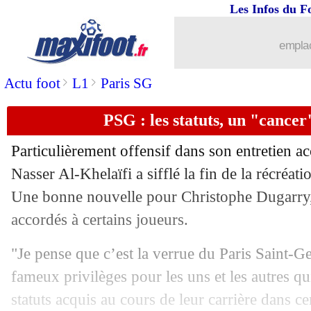
Les Infos du F
emplac
>
>
Actu foot
L1
Paris SG
PSG : les statuts, un "cance
Particulièrement offensif dans son entretien a
Nasser Al-Khelaïfi a sifflé la fin de la récréat
Une bonne nouvelle pour Christophe Dugarry, q
accordés à certains joueurs.
"Je pense que c’est la verrue du Paris Saint-
fameux privilèges pour les uns et les autres qu
statuts acquis au cours de leur carrière dans c