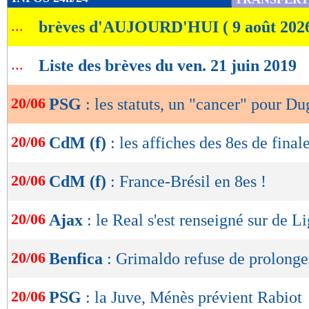
de
...
brèves d'AUJOURD'HUI ( 9 août 202
lecture
OK
...
Liste des brèves du ven. 21 juin 2019
20/06
PSG
: les statuts, un "cancer" pour Du
20/06
CdM (f)
: les affiches des 8es de finale
20/06
CdM (f)
: France-Brésil en 8es !
20/06
Ajax
: le Real s'est renseigné sur de Li
20/06
Benfica
: Grimaldo refuse de prolonge
20/06
PSG
: la Juve, Ménès prévient Rabiot