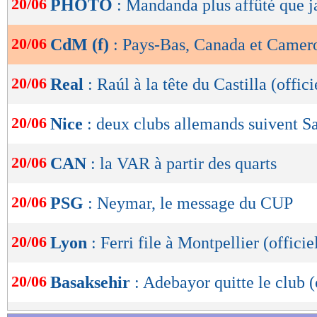
20/06
PHOTO
: Mandanda plus affûté que j
de
lecture
20/06
CdM (f)
: Pays-Bas, Canada et Camer
OK
20/06
Real
: Raúl à la tête du Castilla (offici
20/06
Nice
: deux clubs allemands suivent Sa
20/06
CAN
: la VAR à partir des quarts
20/06
PSG
: Neymar, le message du CUP
20/06
Lyon
: Ferri file à Montpellier (officie
20/06
Basaksehir
: Adebayor quitte le club (