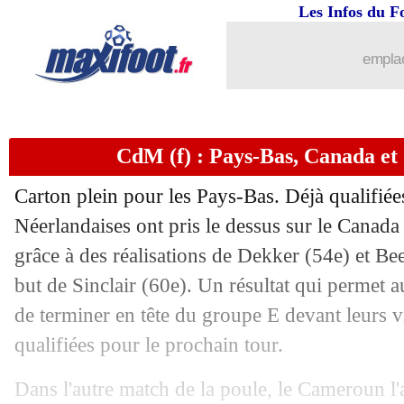
Les Infos du F
emplac
...
brèves d'AUJOURD'HUI ( 9 août 202
CdM (f) : Pays-Bas, Canada et
...
Liste des brèves du ven. 21 juin 2019
Carton plein pour les Pays-Bas. Déjà qualifiées
20/06
PSG
: les statuts, un "cancer" pour Du
Néerlandaises ont pris le dessus sur le Canada 
grâce à des réalisations de Dekker (54e) et Be
20/06
CdM (f)
: les affiches des 8es de finale
but de Sinclair (60e). Un résultat qui permet
20/06
CdM (f)
: France-Brésil en 8es !
de terminer en tête du groupe E devant leurs v
qualifiées pour le prochain tour.
20/06
Ajax
: le Real s'est renseigné sur de Li
Dans l'autre match de la poule, le Cameroun l'a